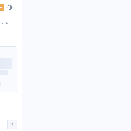
en
5.734