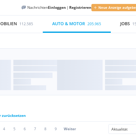
Nachrichten
Einloggen
|
Registrieren
Neue Anzeige aufgeb
OBILIEN
AUTO & MOTOR
JOBS
112.585
205.965
1
er zurücksetzen
4
5
6
7
8
9
Weiter