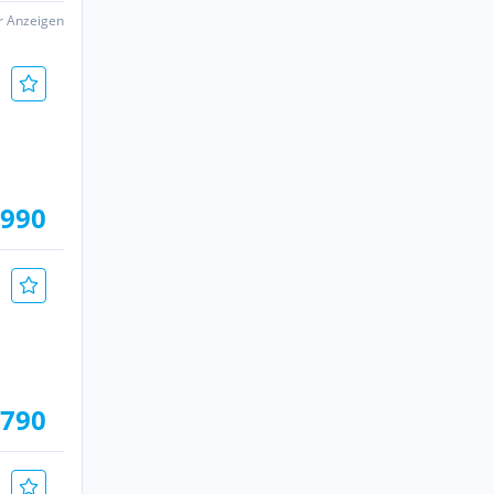
er Anzeigen
.990
.790