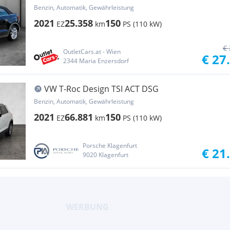
Line+ASSIST+AHK
Benzin, Automatik, Gewährleistung
2021
25.358
150
EZ
km
PS (110 kW)
€ 
OutletCars.at - Wien
€ 27
2344 Maria Enzersdorf
VW T-Roc Design TSI ACT DSG
Benzin, Automatik, Gewährleistung
2021
66.881
150
EZ
km
PS (110 kW)
Porsche Klagenfurt
€ 21
9020 Klagenfurt