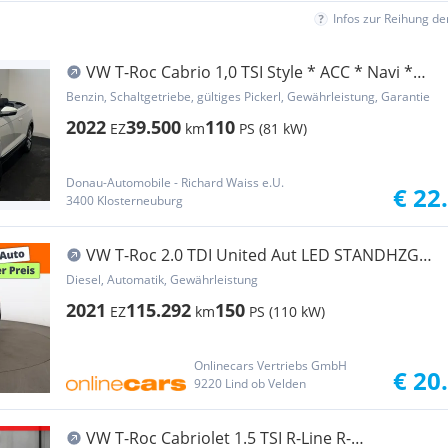
Infos zur Reihung d
VW T-Roc Cabrio 1,0 TSI Style * ACC * Navi *
Cam *...
Benzin, Schaltgetriebe, gültiges Pickerl, Gewährleistung, Garantie
2022
39.500
110
EZ
km
PS (81 kW)
Donau-Automobile - Richard Waiss e.U.
€ 22
3400 Klosterneuburg
VW T-Roc 2.0 TDI United Aut LED STANDHZG
NAVI ASSIS
Diesel, Automatik, Gewährleistung
2021
115.292
150
EZ
km
PS (110 kW)
Onlinecars Vertriebs GmbH
€ 20
9220 Lind ob Velden
VW T-Roc Cabriolet 1.5 TSI R-Line R-