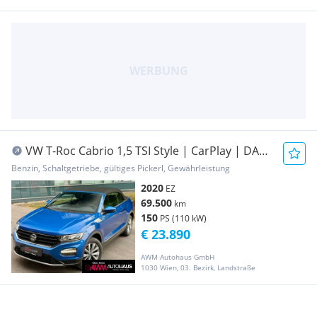
VW T-Roc Cabrio 1,5 TSI Style | CarPlay | DAB
| PDC
Benzin, Schaltgetriebe, gültiges Pickerl, Gewährleistung
2020
EZ
69.500
km
150
PS (110 kW)
€ 23.890
AWM Autohaus GmbH
1030 Wien, 03. Bezirk, Landstraße