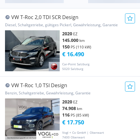
VW T-Roc 2,0 TDI SCR Design
Diesel, Schaltgetriebe, gültiges Pickerl, Gewährleistung, Garantie
2020
EZ
145.000
km
150
PS (110 kW)
€ 16.490
Car-Point Salzburg
5020 Salzburg
VW T-Roc 1,0 TSI Design
Benzin, Schaltgetriebe, Gewährleistung, Garantie
2020
EZ
74.908
km
116
PS (85 kW)
€ 17.750
Vogl + Co GmbH | Oberwart
7400 Oberwart