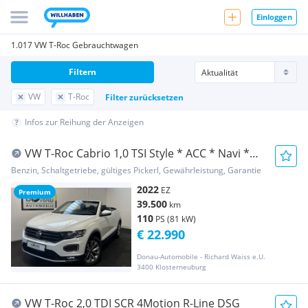
Einloggen
1.017 VW T-Roc Gebrauchtwagen
Filtern
VW
T-Roc
Filter zurücksetzen
Infos zur Reihung der Anzeigen
VW T-Roc Cabrio 1,0 TSI Style * ACC * Navi *
Cam *...
Benzin, Schaltgetriebe, gültiges Pickerl, Gewährleistung, Garantie
2022
EZ
Premium
39.500
km
110
PS (81 kW)
€ 22.990
Donau-Automobile - Richard Waiss e.U.
3400 Klosterneuburg
VW T-Roc 2,0 TDI SCR 4Motion R-Line DSG