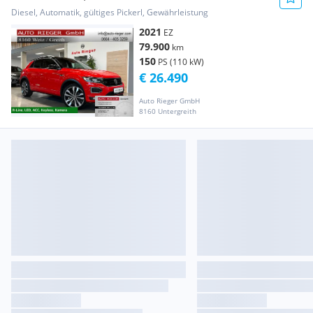
Diesel, Automatik, gültiges Pickerl, Gewährleistung
2021
EZ
79.900
km
150
PS (110 kW)
€ 26.490
Auto Rieger GmbH
8160 Untergreith