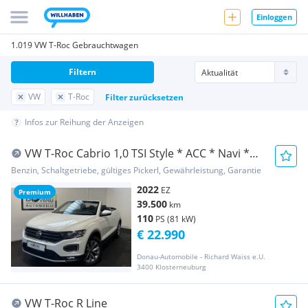
Einloggen
1.019 VW T-Roc Gebrauchtwagen
Filtern
VW
T-Roc
Filter zurücksetzen
Infos zur Reihung der Anzeigen
VW T-Roc Cabrio 1,0 TSI Style * ACC * Navi *
Cam *...
Benzin, Schaltgetriebe, gültiges Pickerl, Gewährleistung, Garantie
2022
EZ
Premium
39.500
km
110
PS (81 kW)
€ 22.990
Donau-Automobile - Richard Waiss e.U.
3400 Klosterneuburg
VW T-Roc R Line