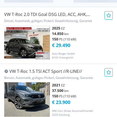
VW T-Roc 2.0 TDI Goal DSG LED, ACC, AHK,
Kamera, G...
Diesel, Automatik, gültiges Pickerl, Gewährleistung, Garantie
2025
EZ
14.850
km
150
PS (110 kW)
€ 29.490
Auto Rieger GmbH
8160 Untergreith
VW T-Roc 1.5 TSI ACT Sport //R-LINE//
Benzin, Automatik, gültiges Pickerl, Gewährleistung, Garantie
2021
EZ
37.500
km
150
PS (110 kW)
€ 23.900
MM Cars Globe Automobilhandel
5020 Salzburg