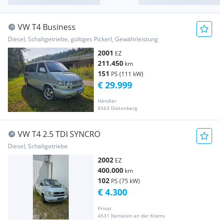
VW T4 Business
Diesel, Schaltgetriebe, gültiges Pickerl, Gewährleistung
2001
EZ
211.450
km
151
PS (111 kW)
€ 29.999
Händler
8563 Dietenberg
VW T4 2.5 TDI SYNCRO
Diesel, Schaltgetriebe
2002
EZ
400.000
km
102
PS (75 kW)
€ 4.300
Privat
4531 Kematen an der Krems