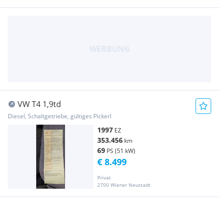
VW T4 1,9td
Diesel, Schaltgetriebe, gültiges Pickerl
1997
EZ
353.456
km
69
PS (51 kW)
€ 8.499
Privat
2700 Wiener Neustadt