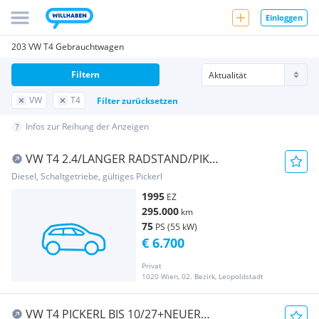
Einloggen
203 VW T4 Gebrauchtwagen
Filtern
VW
T4
Filter zurücksetzen
Infos zur Reihung der Anzeigen
VW T4 2.4/LANGER RADSTAND/PIK
8/27*ALU/AHK/GEPFLEGT TOP
Diesel, Schaltgetriebe, gültiges Pickerl
1995
EZ
295.000
km
75
PS (55 kW)
€ 6.700
Privat
1020 Wien, 02. Bezirk, Leopoldstadt
VW T4 PICKERL BIS 10/27+NEUER