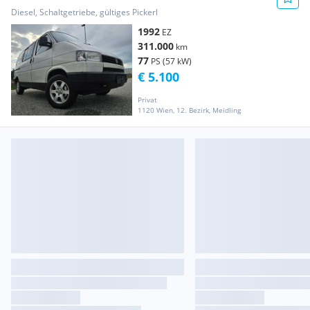
SERVICE//SCHNAPPER/TOP
Diesel, Schaltgetriebe, gültiges Pickerl
1992
EZ
311.000
km
77
PS (57 kW)
€ 5.100
Privat
1120 Wien, 12. Bezirk, Meidling