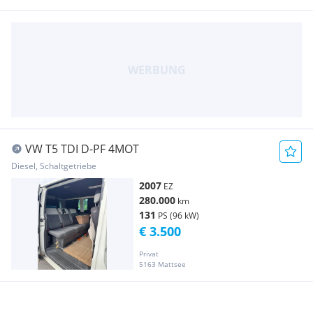
VW T5 TDI D-PF 4MOT
Diesel, Schaltgetriebe
2007
EZ
280.000
km
131
PS (96 kW)
€ 3.500
Privat
5163 Mattsee