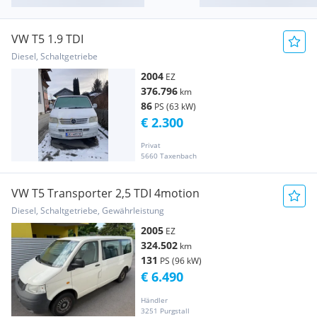
VW T5 1.9 TDI
Diesel, Schaltgetriebe
2004
EZ
376.796
km
86
PS (63 kW)
€ 2.300
Privat
5660 Taxenbach
VW T5 Transporter 2,5 TDI 4motion
Diesel, Schaltgetriebe, Gewährleistung
2005
EZ
324.502
km
131
PS (96 kW)
€ 6.490
Händler
3251 Purgstall