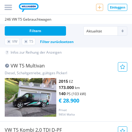
Einloggen
246 VW T5 Gebrauchtwagen
Filtern
VW
T5
Filter zurücksetzen
Infos zur Reihung der Anzeigen
VW T5 Multivan
Diesel, Schaltgetriebe, gültiges Pickerl
2015
EZ
173.000
km
140
PS (103 kW)
€ 28.900
Privat
9854 Malta
VW T5 Kombi 2,0 TDI D-PF