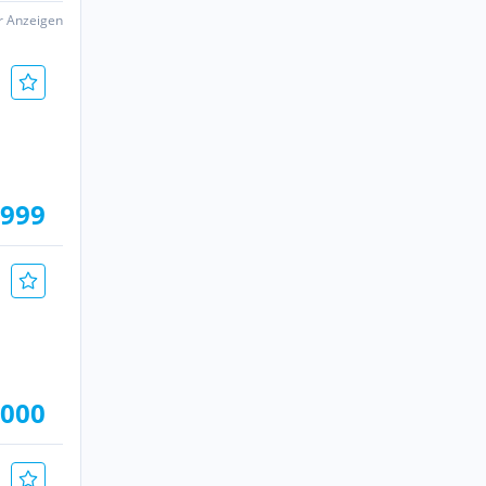
er Anzeigen
.999
.000