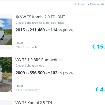
Infos zur Reihung d
VW T5 Kombi 2,0 TDI BMT
Diesel, Schaltgetriebe, gültiges Pickerl
2015
211.480
114
EZ
km
PS (84 kW)
Privat
€ 15
3925 Arbesbach
VW T5 1,9 BRS Pumpedüse
Diesel, Schaltgetriebe
2009
356.500
102
EZ
km
PS (75 kW)
Privat
€ 4
3353 Seitenstetten
VW T5 Kombi 2,5 TDI