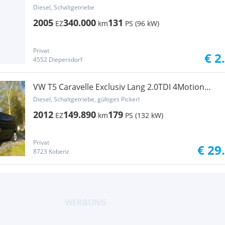
Diesel, Schaltgetriebe
2005
340.000
131
EZ
km
PS (96 kW)
Privat
€ 2
4552 Diepersdorf
VW T5 Caravelle Exclusiv Lang 2.0TDI 4Motion
Xenon
Diesel, Schaltgetriebe, gültiges Pickerl
2012
149.890
179
EZ
km
PS (132 kW)
Privat
€ 29
8723 Kobenz