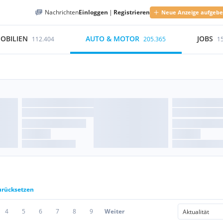
Nachrichten
Einloggen
|
Registrieren
Neue Anzeige aufgeb
OBILIEN
AUTO & MOTOR
JOBS
112.404
205.365
1
zurücksetzen
4
5
6
7
8
9
Weiter