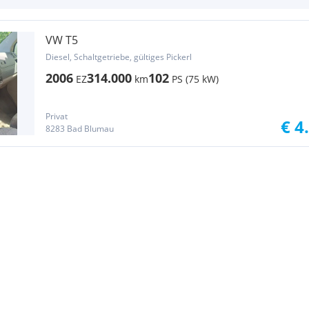
VW T5
Diesel, Schaltgetriebe, gültiges Pickerl
2006
314.000
102
EZ
km
PS (75 kW)
Privat
€ 4
8283 Bad Blumau