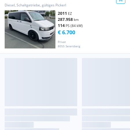
Diesel, Schaltgetriebe, gültiges Pickerl
2011
EZ
287.958
km
114
PS (84 kW)
€ 6.700
Privat
8055 Seiersberg