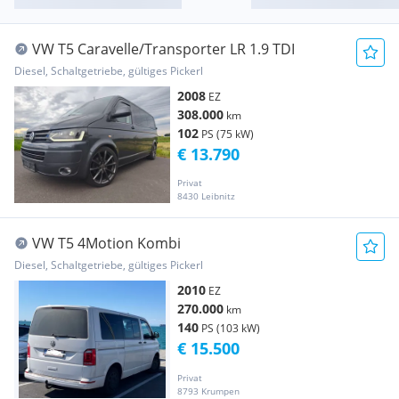
VW T5 Caravelle/Transporter LR 1.9 TDI
Diesel, Schaltgetriebe, gültiges Pickerl
2008
EZ
308.000
km
102
PS (75 kW)
€ 13.790
Privat
8430 Leibnitz
VW T5 4Motion Kombi
Diesel, Schaltgetriebe, gültiges Pickerl
2010
EZ
270.000
km
140
PS (103 kW)
€ 15.500
Privat
8793 Krumpen