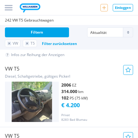
Einloggen
242 VW T5 Gebrauchtwagen
Filtern
VW
T5
Filter zurücksetzen
Infos zur Reihung der Anzeigen
VW T5
Diesel, Schaltgetriebe, gültiges Pickerl
2006
EZ
314.000
km
102
PS (75 kW)
€ 4.200
Privat
8283 Bad Blumau
VW T5