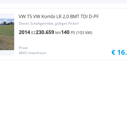
VW T5 VW Kombi LR 2,0 BMT TDI D-PF
Diesel, Schaltgetriebe, gültiges Pickerl
2014
230.659
140
EZ
km
PS (103 kW)
Privat
€ 16
4845 Unterkriech