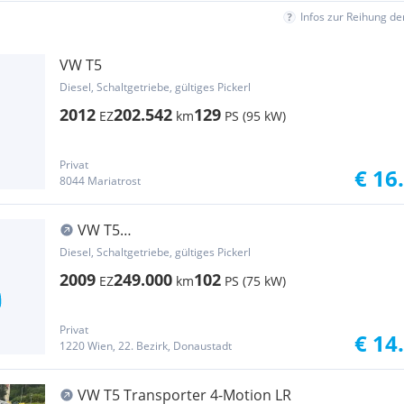
Infos zur Reihung d
VW T5
Diesel, Schaltgetriebe, gültiges Pickerl
2012
202.542
129
EZ
km
PS (95 kW)
Privat
€ 16
8044 Mariatrost
VW T5
1.9TDI*2BZ*LANGERRADSTAND*KLIMA/PICKERL-
Diesel, Schaltgetriebe, gültiges Pickerl
7/27*AHK*.
2009
249.000
102
EZ
km
PS (75 kW)
Privat
€ 14
1220 Wien, 22. Bezirk, Donaustadt
VW T5 Transporter 4-Motion LR