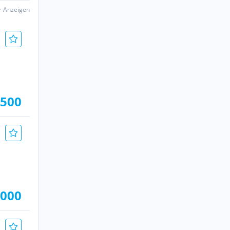
er Anzeigen
.500
.000