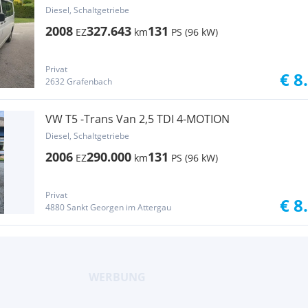
Diesel, Schaltgetriebe
2008
327.643
131
EZ
km
PS (96 kW)
Privat
€ 8
2632 Grafenbach
VW T5 -Trans Van 2,5 TDI 4-MOTION
Diesel, Schaltgetriebe
2006
290.000
131
EZ
km
PS (96 kW)
Privat
€ 8
4880 Sankt Georgen im Attergau