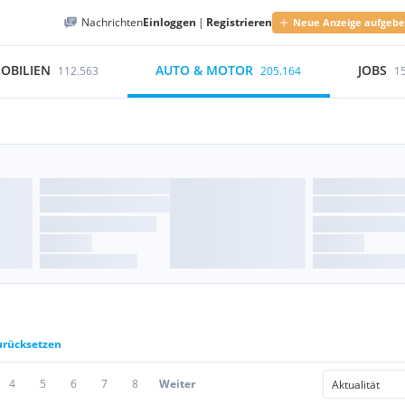
Nachrichten
Einloggen
|
Registrieren
Neue Anzeige aufgeb
OBILIEN
AUTO & MOTOR
JOBS
112.563
205.164
1
zurücksetzen
4
5
6
7
8
Weiter