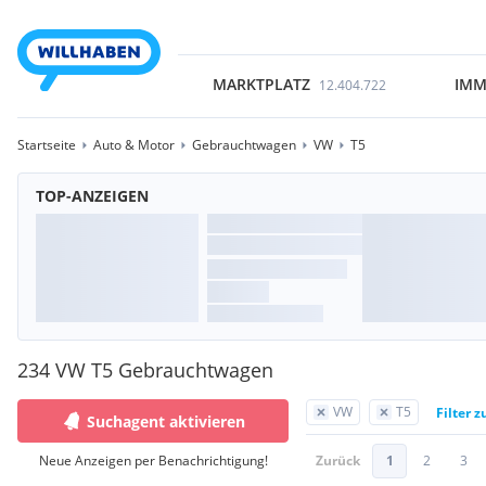
MARKTPLATZ
IMM
12.404.722
Startseite
Auto & Motor
Gebrauchtwagen
VW
T5
TOP-ANZEIGEN
234 VW T5 Gebrauchtwagen
VW
T5
Filter 
Suchagent aktivieren
Neue Anzeigen per Benachrichtigung!
Zurück
1
2
3