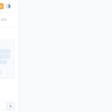
en
5.572