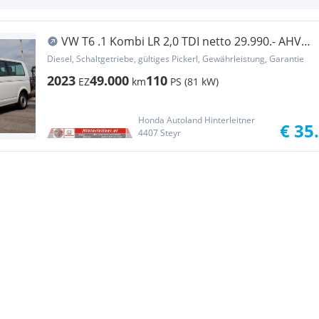
VW T6 .1 Kombi LR 2,0 TDI netto 29.990.- AHV
PDC AP...
Diesel, Schaltgetriebe, gültiges Pickerl, Gewährleistung, Garantie
2023
49.000
110
EZ
km
PS (81 kW)
Honda Autoland Hinterleitner
€ 35
4407 Steyr