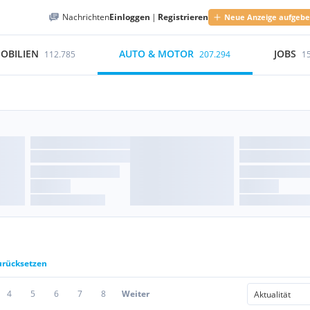
Nachrichten
Einloggen
|
Registrieren
Neue Anzeige aufgeb
OBILIEN
AUTO & MOTOR
JOBS
112.785
207.294
1
zurücksetzen
4
5
6
7
8
Weiter