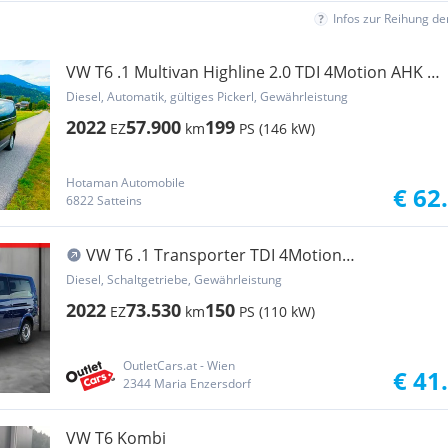
Infos zur Reihung d
VW T6 .1 Multivan Highline 2.0 TDI 4Motion AHK 2x
S...
Diesel, Automatik, gültiges Pickerl, Gewährleistung
2022
57.900
199
EZ
km
PS (146 kW)
Hotaman Automobile
€ 62
6822 Satteins
VW T6 .1 Transporter TDI 4Motion
AHK+Standh.+PDC
Diesel, Schaltgetriebe, Gewährleistung
2022
73.530
150
EZ
km
PS (110 kW)
OutletCars.at - Wien
€ 41
2344 Maria Enzersdorf
VW T6 Kombi