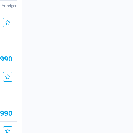
er Anzeigen
.990
.990