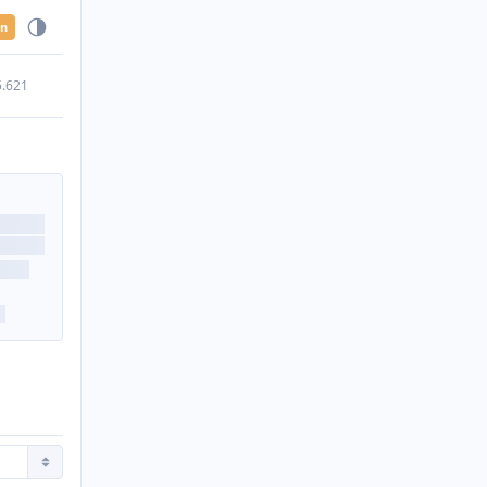
en
5.621