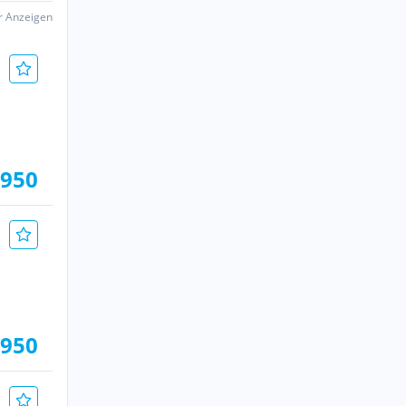
er Anzeigen
.950
.950