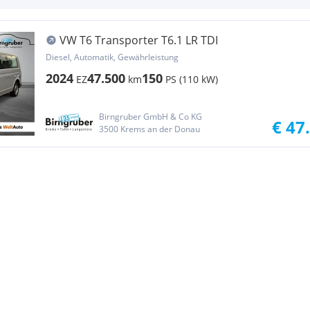
VW T6 Transporter T6.1 LR TDI
Diesel, Automatik, Gewährleistung
2024
47.500
150
EZ
km
PS (110 kW)
Birngruber GmbH & Co KG
€ 47
3500 Krems an der Donau