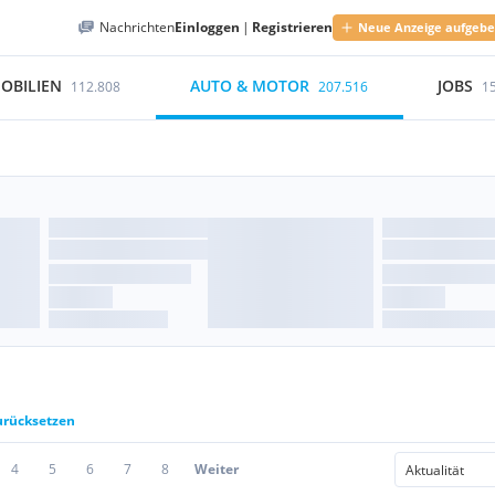
Nachrichten
Einloggen
|
Registrieren
Neue Anzeige aufgeb
OBILIEN
AUTO & MOTOR
JOBS
112.808
207.516
1
zurücksetzen
4
5
6
7
8
Weiter