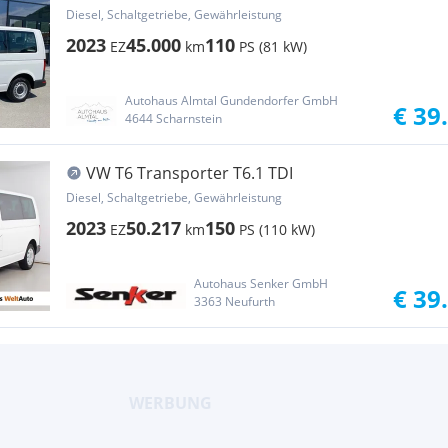
Diesel, Schaltgetriebe, Gewährleistung
2023
45.000
110
EZ
km
PS (81 kW)
Autohaus Almtal Gundendorfer GmbH
€ 39
4644 Scharnstein
VW T6 Transporter T6.1 TDI
Diesel, Schaltgetriebe, Gewährleistung
2023
50.217
150
EZ
km
PS (110 kW)
Autohaus Senker GmbH
€ 39
3363 Neufurth