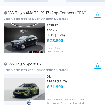
VW Taigo 4Me TSI ''SHZ+App-Connect+GRA''
Benzin, Schaltgetriebe, Gewährleistung, Garantie
2025
EZ
150
km
95
PS (70 kW)
€ 23.800
Linher Koch
6800 Feldkirch
VW Taigo Sport TSI
Benzin, Schaltgetriebe, Gewährleistung, Garantie
0
km
116
PS (85 kW)
€ 31.990
Porsche Wien Leopoldauerstraße
1210 Wien, 21. Bezirk, Floridsdorf