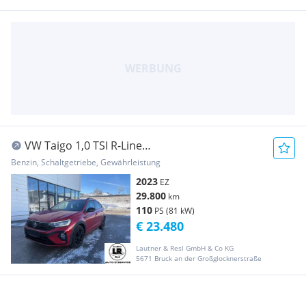
VW Taigo 1,0 TSI R-Line
*Navi*Sitzheizung*ACC
Benzin, Schaltgetriebe, Gewährleistung
2023
EZ
29.800
km
110
PS (81 kW)
€ 23.480
Lautner & Resl GmbH & Co KG
5671 Bruck an der Großglocknerstraße