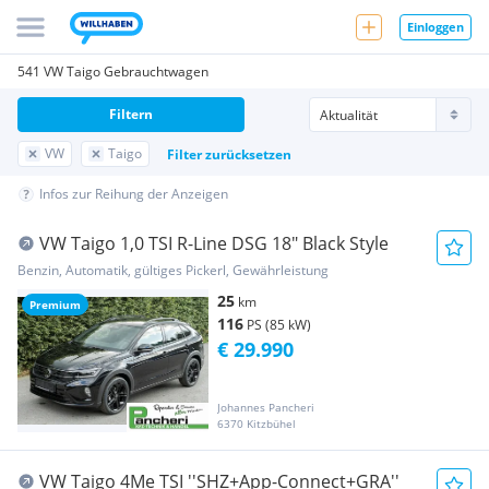
Einloggen
541 VW Taigo Gebrauchtwagen
Filtern
VW
Taigo
Filter zurücksetzen
Infos zur Reihung der Anzeigen
VW Taigo 1,0 TSI R-Line DSG 18" Black Style
Benzin, Automatik, gültiges Pickerl, Gewährleistung
25
km
Premium
116
PS (85 kW)
€ 29.990
Johannes Pancheri
6370 Kitzbühel
VW Taigo 4Me TSI ''SHZ+App-Connect+GRA''