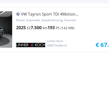
VW Tayron Sport TDI 4Motion
''LEDER+MASSAGE+SITZKL...
Diesel, Automatik, Gewährleistung, Garantie
2025
7.500
193
EZ
km
PS (142 kW)
Linher Koch
€ 67
6800 Feldkirch