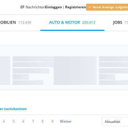
Nachrichten
Einloggen
|
Registrieren
Neue Anzeige aufgeb
OBILIEN
AUTO & MOTOR
JOBS
112.439
205.413
1
ter zurücksetzen
4
5
6
7
8
9
Weiter