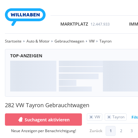
MARKTPLATZ
IMM
12.447.933
Startseite
Auto & Motor
Gebrauchtwagen
VW
Tayron
TOP-ANZEIGEN
282 VW Tayron Gebrauchtwagen
VW
Tayron
Fil
Suchagent aktivieren
Neue Anzeigen per Benachrichtigung!
Zurück
1
2
3