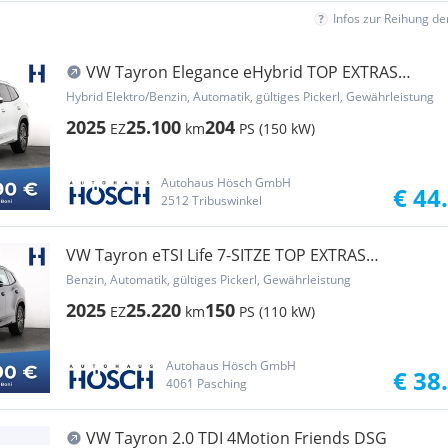
Infos zur Reihung d
VW Tayron Elegance eHybrid TOP EXTRAS
AKTION
Hybrid Elektro/Benzin, Automatik, gültiges Pickerl, Gewährleistung
2025
25.100
204
EZ
km
PS (150 kW)
Autohaus Hösch GmbH
€ 44
2512 Tribuswinkel
VW Tayron eTSI Life 7-SITZE TOP EXTRAS
MEGAPREIS -41%
Benzin, Automatik, gültiges Pickerl, Gewährleistung
2025
25.220
150
EZ
km
PS (110 kW)
Autohaus Hösch GmbH
€ 38
4061 Pasching
VW Tayron 2.0 TDI 4Motion Friends DSG