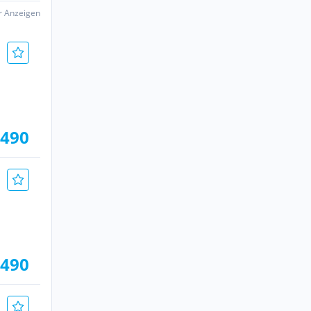
er Anzeigen
.490
.490