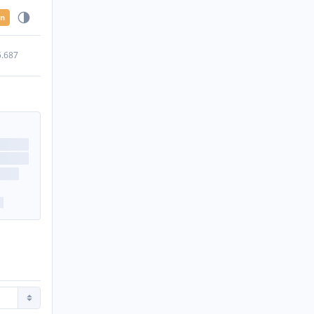
en
5.687