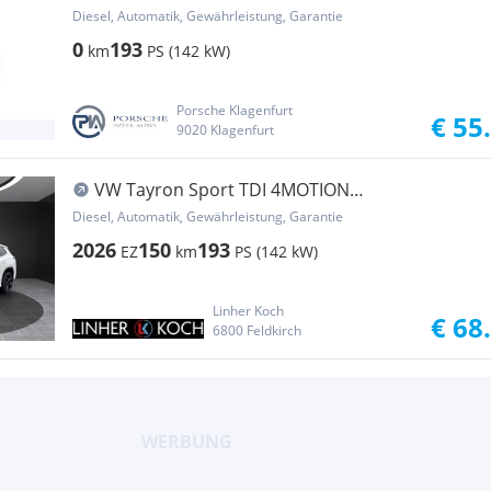
Diesel, Automatik, Gewährleistung, Garantie
0
193
km
PS (142 kW)
Porsche Klagenfurt
€ 55
9020 Klagenfurt
VW Tayron Sport TDI 4MOTION
''HEADUP+MASSAGE+7SITZ...
Diesel, Automatik, Gewährleistung, Garantie
2026
150
193
EZ
km
PS (142 kW)
Linher Koch
€ 68
6800 Feldkirch