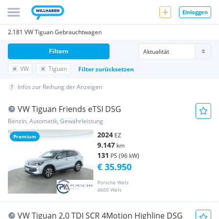
Einloggen
2.181 VW Tiguan Gebrauchtwagen
Filtern
VW
Tiguan
Filter zurücksetzen
Infos zur Reihung der Anzeigen
VW Tiguan Friends eTSI DSG
Benzin, Automatik, Gewährleistung
2024
EZ
Premium
9.147
km
131
PS (96 kW)
€ 35.950
Porsche Wels
4600 Wels
VW Tiguan 2,0 TDI SCR 4Motion Highline DSG