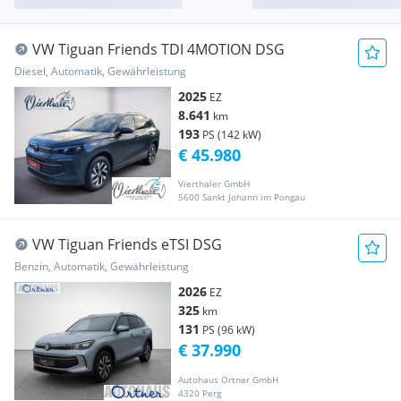
VW Tiguan Friends TDI 4MOTION DSG
Diesel, Automatik, Gewährleistung
2025
EZ
8.641
km
193
PS (142 kW)
€ 45.980
Vierthaler GmbH
5600 Sankt Johann im Pongau
VW Tiguan Friends eTSI DSG
Benzin, Automatik, Gewährleistung
2026
EZ
325
km
131
PS (96 kW)
€ 37.990
Autohaus Ortner GmbH
4320 Perg