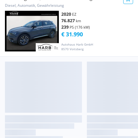
Diesel, Automatik, Gewährleistung
2020
EZ
76.827
km
239
PS (176 kW)
€ 31.990
Autohaus Harb GmbH
8570 Voitsberg