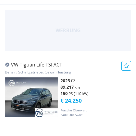
VW Tiguan Life TSI ACT
Benzin, Schaltgetriebe, Gewährleistung
2023
EZ
89.217
km
150
PS (110 kW)
€ 24.250
Porsche Oberwart
7400 Oberwart