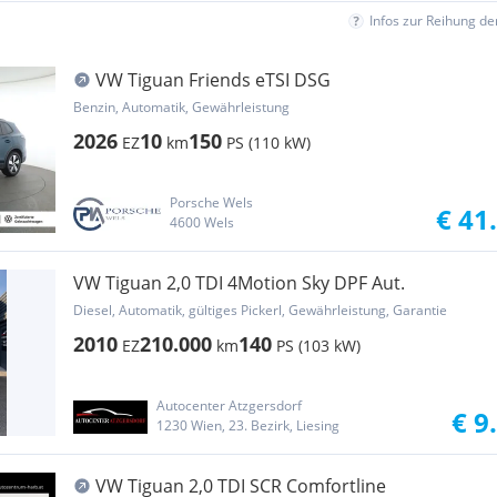
Infos zur Reihung d
VW Tiguan Friends eTSI DSG
Benzin, Automatik, Gewährleistung
2026
10
150
EZ
km
PS (110 kW)
Porsche Wels
€ 41
4600 Wels
VW Tiguan 2,0 TDI 4Motion Sky DPF Aut.
Diesel, Automatik, gültiges Pickerl, Gewährleistung, Garantie
2010
210.000
140
EZ
km
PS (103 kW)
Autocenter Atzgersdorf
€ 9
1230 Wien, 23. Bezirk, Liesing
VW Tiguan 2,0 TDI SCR Comfortline