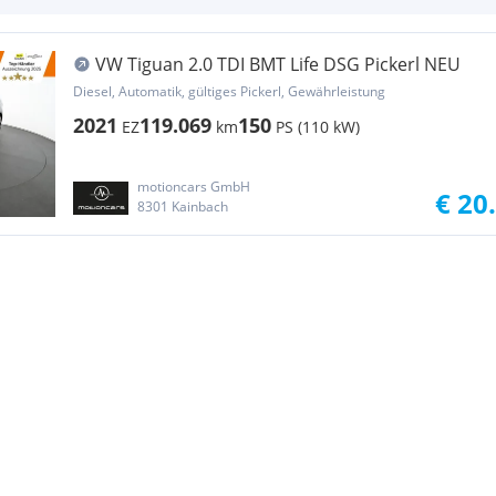
VW Tiguan 2.0 TDI BMT Life DSG Pickerl NEU
Diesel, Automatik, gültiges Pickerl, Gewährleistung
2021
119.069
150
EZ
km
PS (110 kW)
motioncars GmbH
€ 20
8301 Kainbach