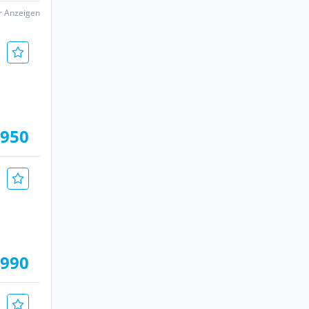
er Anzeigen
.950
.990