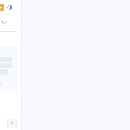
en
5.540