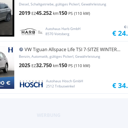
Diesel, Schaltgetriebe, gültiges Pickerl, Gewährleistung
2019
45.252
150
EZ
km
PS (110 kW)
€ 
Autohaus Harb GmbH
€ 24
8570 Voitsberg
VW Tiguan Allspace Life TSI 7-SITZE WINTER
AHK ASS...
Benzin, Automatik, gültiges Pickerl, Gewährleistung
2025
32.750
150
EZ
km
PS (110 kW)
Autohaus Hösch GmbH
€ 34
2512 Tribuswinkel