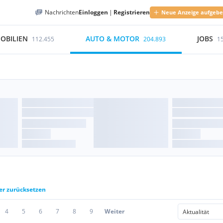
Nachrichten
Einloggen
|
Registrieren
Neue Anzeige aufgeb
OBILIEN
AUTO & MOTOR
JOBS
112.455
204.893
1
ter zurücksetzen
4
5
6
7
8
9
Weiter