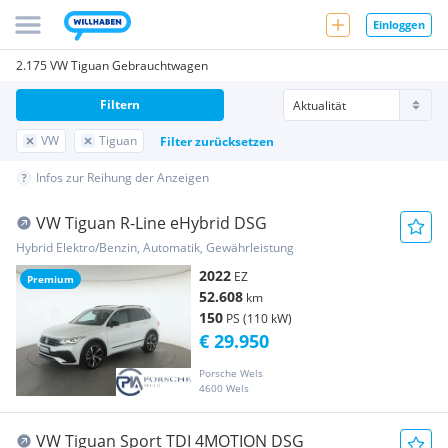
Einloggen
2.175 VW Tiguan Gebrauchtwagen
Filtern
VW
Tiguan
Filter zurücksetzen
Infos zur Reihung der Anzeigen
VW Tiguan R-Line eHybrid DSG
Hybrid Elektro/Benzin, Automatik, Gewährleistung
2022
EZ
Premium
52.608
km
150
PS (110 kW)
€ 29.950
Porsche Wels
4600 Wels
VW Tiguan Sport TDI 4MOTION DSG