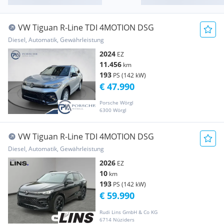
VW Tiguan R-Line TDI 4MOTION DSG
Diesel, Automatik, Gewährleistung
2024
EZ
11.456
km
193
PS (142 kW)
€ 47.990
Porsche Wörgl
6300 Wörgl
VW Tiguan R-Line TDI 4MOTION DSG
Diesel, Automatik, Gewährleistung
2026
EZ
10
km
193
PS (142 kW)
€ 59.990
Rudi Lins GmbH & Co KG
6714 Nüziders