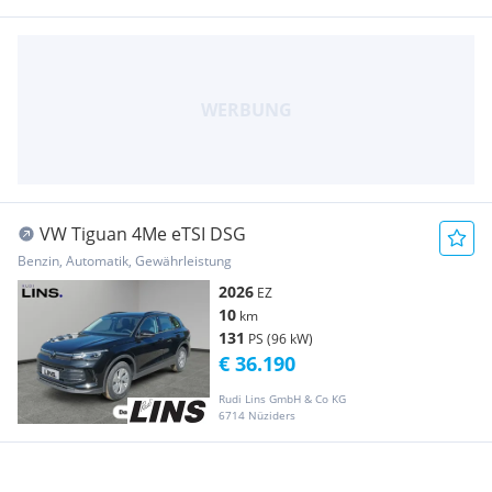
VW Tiguan 4Me eTSI DSG
Benzin, Automatik, Gewährleistung
2026
EZ
10
km
131
PS (96 kW)
€ 36.190
Rudi Lins GmbH & Co KG
6714 Nüziders