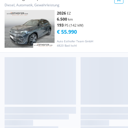
Diesel, Automatik, Gewährleistung
2026
EZ
6.500
km
193
PS (142 kW)
€ 55.990
Auto Esthofer Team GmbH
4820 Bad Ischl