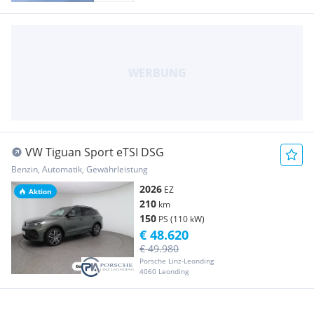
VW Tiguan Sport eTSI DSG
Benzin, Automatik, Gewährleistung
2026
EZ
Aktion
210
km
150
PS (110 kW)
€ 48.620
€ 49.980
Porsche Linz-Leonding
4060 Leonding