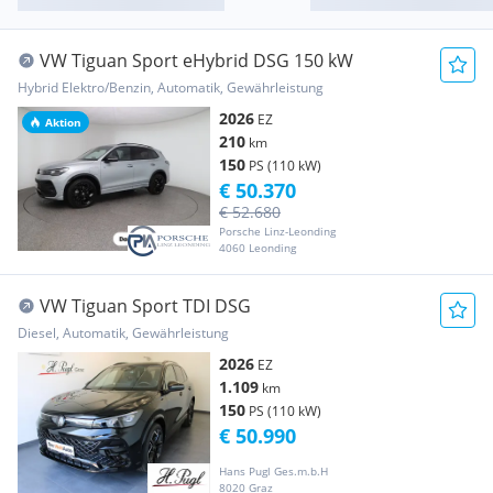
VW Tiguan Sport eHybrid DSG 150 kW
Hybrid Elektro/Benzin, Automatik, Gewährleistung
2026
EZ
Aktion
210
km
150
PS (110 kW)
€ 50.370
€ 52.680
Porsche Linz-Leonding
4060 Leonding
VW Tiguan Sport TDI DSG
Diesel, Automatik, Gewährleistung
2026
EZ
1.109
km
150
PS (110 kW)
€ 50.990
Hans Pugl Ges.m.b.H
8020 Graz