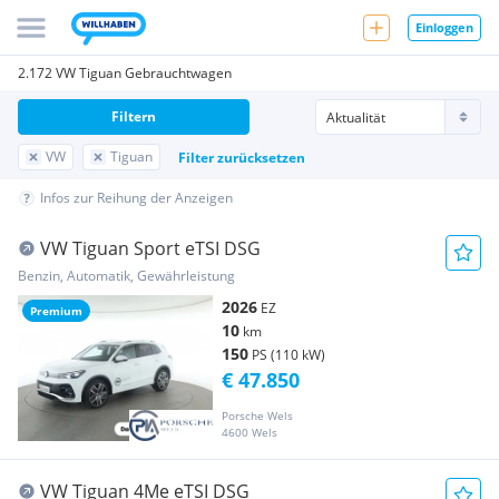
Einloggen
2.172 VW Tiguan Gebrauchtwagen
Filtern
VW
Tiguan
Filter zurücksetzen
Infos zur Reihung der Anzeigen
VW Tiguan Sport eTSI DSG
Benzin, Automatik, Gewährleistung
2026
EZ
Premium
10
km
150
PS (110 kW)
€ 47.850
Porsche Wels
4600 Wels
VW Tiguan 4Me eTSI DSG