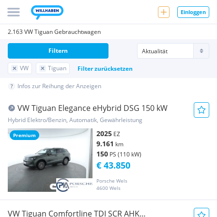
Einloggen
2.163 VW Tiguan Gebrauchtwagen
Filtern
VW
Tiguan
Filter zurücksetzen
Infos zur Reihung der Anzeigen
VW Tiguan Elegance eHybrid DSG 150 kW
Hybrid Elektro/Benzin, Automatik, Gewährleistung
2025
EZ
Premium
9.161
km
150
PS (110 kW)
€ 43.850
Porsche Wels
4600 Wels
VW Tiguan Comfortline TDI SCR AHK