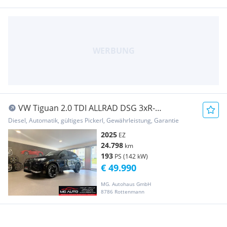
VW Tiguan 2.0 TDI ALLRAD DSG 3xR-
LINE*HEAD-UP*PANO...
Diesel, Automatik, gültiges Pickerl, Gewährleistung, Garantie
2025
EZ
24.798
km
193
PS (142 kW)
€ 49.990
MG. Autohaus GmbH
8786 Rottenmann