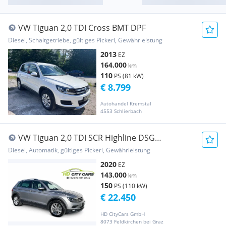
VW Tiguan 2,0 TDI Cross BMT DPF
Diesel, Schaltgetriebe, gültiges Pickerl, Gewährleistung
2013
EZ
164.000
km
110
PS (81 kW)
€ 8.799
Autohandel Kremstal
4553 Schlierbach
VW Tiguan 2,0 TDI SCR Highline DSG
/VIRTUELLE TACH...
Diesel, Automatik, gültiges Pickerl, Gewährleistung
2020
EZ
143.000
km
150
PS (110 kW)
€ 22.450
HD CityCars GmbH
8073 Feldkirchen bei Graz