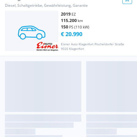
Fernlichtass.
Diesel, Schaltgetriebe, Gewährleistung, Garantie
2019
EZ
115.200
km
150
PS (110 kW)
€ 20.990
Eisner Auto Klagenfurt Pischeldorfer Straße
9020 Klagenfurt