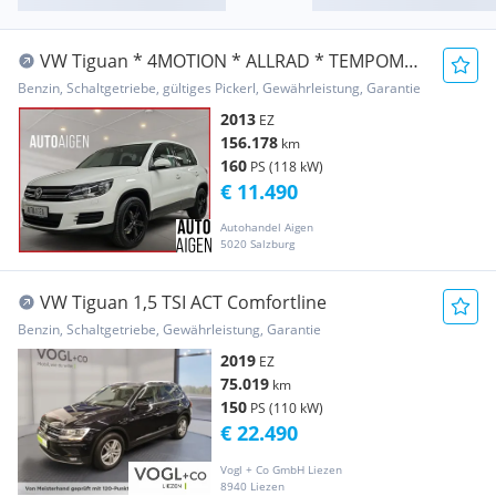
VW Tiguan * 4MOTION * ALLRAD * TEMPOMAT
* KLIMA * ...
Benzin, Schaltgetriebe, gültiges Pickerl, Gewährleistung, Garantie
2013
EZ
156.178
km
160
PS (118 kW)
€ 11.490
Autohandel Aigen
5020 Salzburg
VW Tiguan 1,5 TSI ACT Comfortline
Benzin, Schaltgetriebe, Gewährleistung, Garantie
2019
EZ
75.019
km
150
PS (110 kW)
€ 22.490
Vogl + Co GmbH Liezen
8940 Liezen