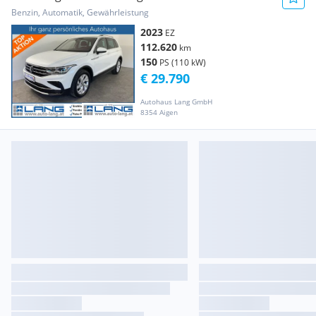
LED*AHK*SITZHEIZUNG
Benzin, Automatik, Gewährleistung
2023
EZ
112.620
km
150
PS (110 kW)
€ 29.790
Autohaus Lang GmbH
8354 Aigen