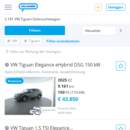
Einloggen
2.181 VW Tiguan Gebrauchtwagen
Filtern
VW
Tiguan
Filter zurücksetzen
Infos zur Reihung der Anzeigen
VW Tiguan Elegance eHybrid DSG 150 kW
Hybrid Elektro/Benzin, Automatik, Gewährleistung
2025
EZ
Premium
9.161
km
150
PS (110 kW)
€ 43.850
Porsche Wels
4600 Wels
VW Tiguan 1.5 TSI Elegance