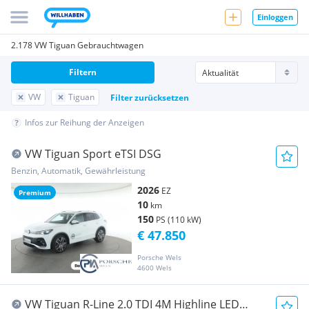
Einloggen
2.178 VW Tiguan Gebrauchtwagen
Filtern
VW
Tiguan
Filter zurücksetzen
Infos zur Reihung der Anzeigen
VW Tiguan Sport eTSI DSG
Benzin, Automatik, Gewährleistung
2026
EZ
Premium
10
km
150
PS (110 kW)
€ 47.850
Porsche Wels
4600 Wels
VW Tiguan R-Line 2.0 TDI 4M Highline LED