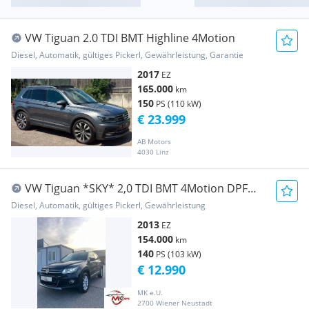
VW Tiguan 2.0 TDI BMT Highline 4Motion
Diesel, Automatik, gültiges Pickerl, Gewährleistung, Garantie
2017
EZ
165.000
km
150
PS (110 kW)
€ 23.999
AB Motors
4030 Linz
VW Tiguan *SKY* 2,0 TDI BMT 4Motion DPF
DSG
Diesel, Automatik, gültiges Pickerl, Gewährleistung
2013
EZ
154.000
km
140
PS (103 kW)
€ 12.990
MK e.U.
2700 Wiener Neustadt