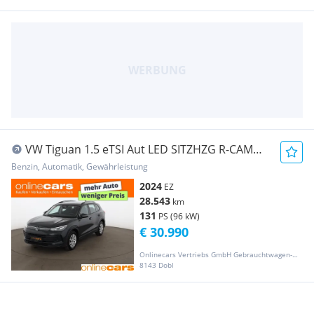
VW Tiguan 1.5 eTSI Aut LED SITZHZG R-CAM
ASSIST PDC
Benzin, Automatik, Gewährleistung
2024
EZ
28.543
km
131
PS (96 kW)
€ 30.990
Onlinecars Vertriebs GmbH Gebrauchtwagen-Outlet  Werkstätte  Spenglerei  Lackiererei
8143 Dobl