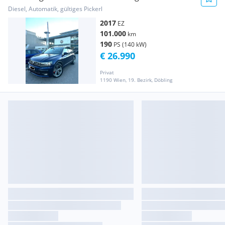
STHZ KAM ACC AHK +
Diesel, Automatik, gültiges Pickerl
2017
EZ
101.000
km
190
PS (140 kW)
€ 26.990
Privat
1190 Wien, 19. Bezirk, Döbling