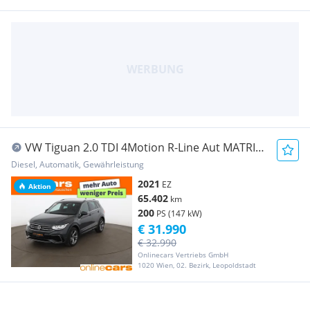
VW Tiguan 2.0 TDI 4Motion R-Line Aut MATRIX
360-CAM
Diesel, Automatik, Gewährleistung
2021
EZ
Aktion
65.402
km
200
PS (147 kW)
€ 31.990
€ 32.990
Onlinecars Vertriebs GmbH
1020 Wien, 02. Bezirk, Leopoldstadt