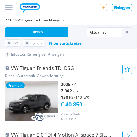
Einloggen
2.163 VW Tiguan Gebrauchtwagen
Filtern
VW
Tiguan
Filter zurücksetzen
Infos zur Reihung der Anzeigen
VW Tiguan Friends TDI DSG
Diesel, Automatik, Gewährleistung
2025
EZ
Premium
7.302
km
150
PS (110 kW)
€ 40.850
Porsche Wels
4600 Wels
VW Tiguan 2.0 TDI 4 Motion Allspace 7 Sitz