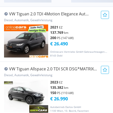
VW Tiguan 2.0 TDI 4Motion Elegance Aut
MATRIX AHK
Diesel, Automatik, Gewährleistung
2021
EZ
137.769
km
200
PS (147 kW)
€ 26.490
Onlinecars Vertriebs GmbH Gebrauchtwagen-Outlet  Werkstätte  Spenglerei  Lackiererei
8143 Dobl
VW Tiguan Allspace 2.0 TDI SCR DSG*MATRIX-
LED*NAVI...
Diesel, Automatik, Gewährleistung
2023
EZ
135.382
km
150
PS (110 kW)
€ 26.990
Autobetrieb Dailov GmbH
1100 Wien, 10. Bezirk, Favoriten