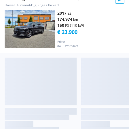
Highline
Diesel, Automatik, gültiges Pickerl
2017
EZ
174.974
km
150
PS (110 kW)
€ 23.900
Privat
8402 Werndorf