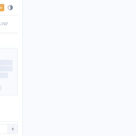
en
5.747