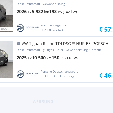
Diesel, Automatik, Gewährleistung
2026
5.932
193
EZ
km
PS (142 kW)
Porsche Klagenfurt
€ 57
9020 Klagenfurt
VW Tiguan R-Line TDI DSG !!! NUR BEI PORSCHE
BANK ...
Diesel, Automatik, gültiges Pickerl, Gewährleistung, Garantie
2025
10.500
150
EZ
km
PS (110 kW)
Porsche Deutschlandsberg
€ 46
8530 Deutschlandsberg