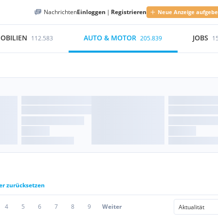
Nachrichten
Einloggen
|
Registrieren
Neue Anzeige aufgeb
OBILIEN
AUTO & MOTOR
JOBS
112.583
205.839
1
ter zurücksetzen
4
5
6
7
8
9
Weiter