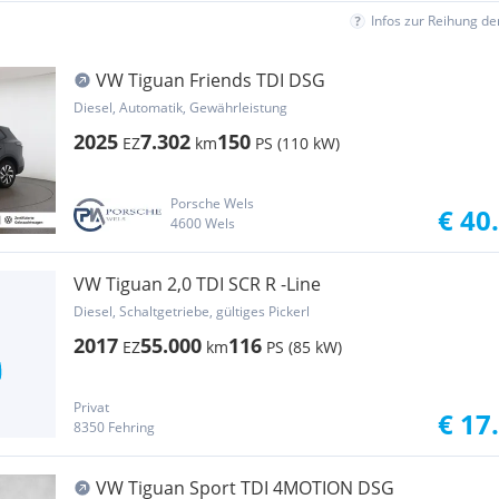
Infos zur Reihung d
VW Tiguan Friends TDI DSG
Diesel, Automatik, Gewährleistung
2025
7.302
150
EZ
km
PS (110 kW)
Porsche Wels
€ 40
4600 Wels
VW Tiguan 2,0 TDI SCR R -Line
Diesel, Schaltgetriebe, gültiges Pickerl
2017
55.000
116
EZ
km
PS (85 kW)
Privat
€ 17
8350 Fehring
VW Tiguan Sport TDI 4MOTION DSG