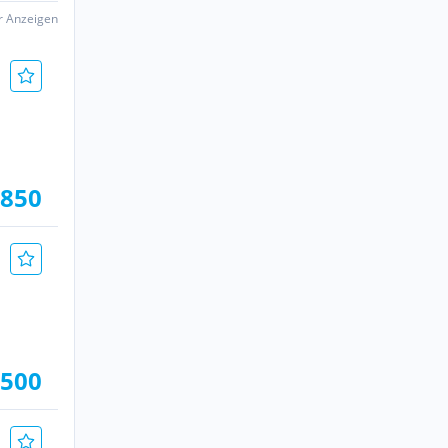
er Anzeigen
.850
.500