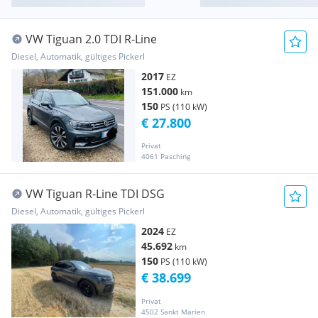
VW Tiguan 2.0 TDI R-Line
Diesel, Automatik, gültiges Pickerl
2017
EZ
151.000
km
150
PS (110 kW)
€ 27.800
Privat
4061 Pasching
VW Tiguan R-Line TDI DSG
Diesel, Automatik, gültiges Pickerl
2024
EZ
45.692
km
150
PS (110 kW)
€ 38.699
Privat
4502 Sankt Marien