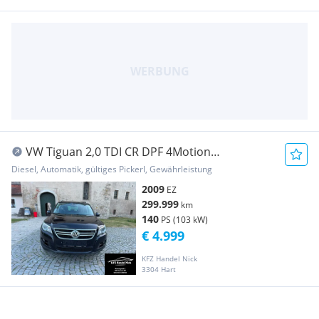
VW Tiguan 2,0 TDI CR DPF 4Motion
Sport&Style Aut.
Diesel, Automatik, gültiges Pickerl, Gewährleistung
2009
EZ
299.999
km
140
PS (103 kW)
€ 4.999
KFZ Handel Nick
3304 Hart