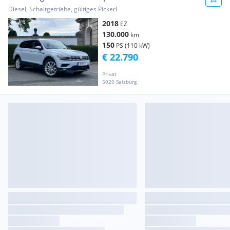
Diesel, Schaltgetriebe, gültiges Pickerl
2018
EZ
130.000
km
150
PS (110 kW)
€ 22.790
Privat
5020 Salzburg