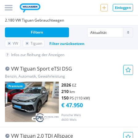
Einloggen
2.180 VW Tiguan Gebrauchtwagen
Filtern
VW
Tiguan
Filter zurücksetzen
Infos zur Reihung der Anzeigen
VW Tiguan Sport eTSI DSG
Benzin, Automatik, Gewährleistung
2026
EZ
Premium
210
km
150
PS (110 kW)
€ 47.950
Porsche Wels
4600 Wels
VW Tiguan 2.0 TDI Allspace