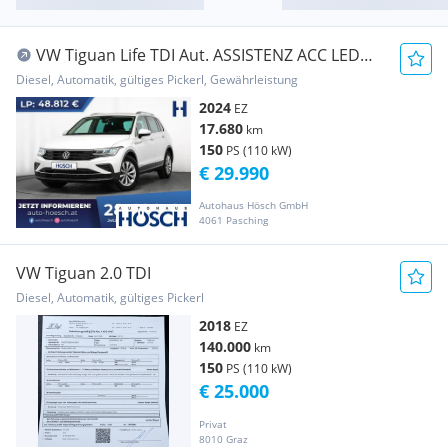
VW Tiguan Life TDI Aut. ASSISTENZ ACC LED
MEGA-DEA...
Diesel, Automatik, gültiges Pickerl, Gewährleistung
2024
EZ
17.680
km
150
PS (110 kW)
€ 29.990
Autohaus Hösch GmbH
4061 Pasching
VW Tiguan 2.0 TDI
Diesel, Automatik, gültiges Pickerl
2018
EZ
140.000
km
150
PS (110 kW)
€ 25.000
Privat
8010 Graz