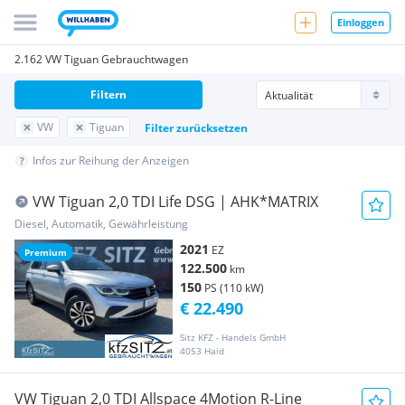
Einloggen
2.162 VW Tiguan Gebrauchtwagen
Filtern
VW
Tiguan
Filter zurücksetzen
Infos zur Reihung der Anzeigen
VW Tiguan 2,0 TDI Life DSG | AHK*MATRIX
Diesel, Automatik, Gewährleistung
2021
EZ
Premium
122.500
km
150
PS (110 kW)
€ 22.490
Sitz KFZ - Handels GmbH
4053 Haid
VW Tiguan 2,0 TDI Allspace 4Motion R-Line