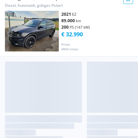
Diesel, Automatik, gültiges Pickerl
2021
EZ
89.000
km
200
PS (147 kW)
€ 32.990
Privat
4844 Lixlau