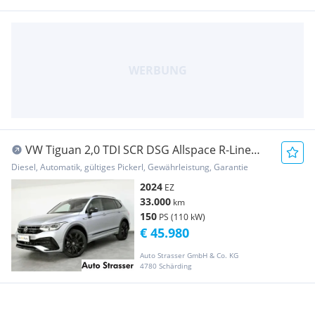
VW Tiguan 2,0 TDI SCR DSG Allspace R-Line
Matrix N...
Diesel, Automatik, gültiges Pickerl, Gewährleistung, Garantie
2024
EZ
33.000
km
150
PS (110 kW)
€ 45.980
Auto Strasser GmbH & Co. KG
4780 Schärding