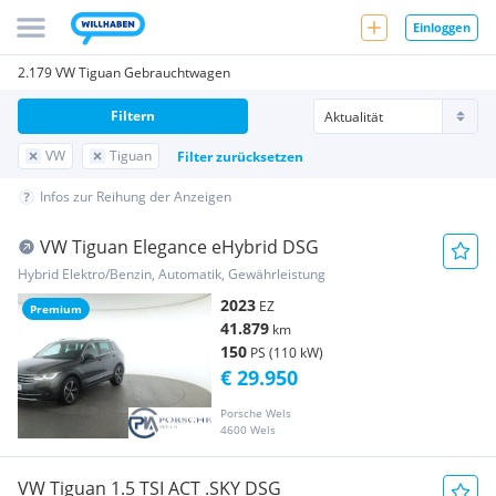
Einloggen
2.179 VW Tiguan Gebrauchtwagen
Filtern
VW
Tiguan
Filter zurücksetzen
Infos zur Reihung der Anzeigen
VW Tiguan Elegance eHybrid DSG
Hybrid Elektro/Benzin, Automatik, Gewährleistung
2023
EZ
Premium
41.879
km
150
PS (110 kW)
€ 29.950
Porsche Wels
4600 Wels
VW Tiguan 1.5 TSI ACT .SKY DSG