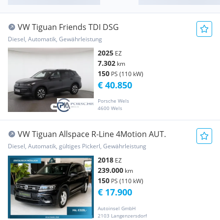
VW Tiguan Friends TDI DSG
Diesel, Automatik, Gewährleistung
2025
EZ
7.302
km
150
PS (110 kW)
€ 40.850
Porsche Wels
4600 Wels
VW Tiguan Allspace R-Line 4Motion AUT.
Diesel, Automatik, gültiges Pickerl, Gewährleistung
2018
EZ
239.000
km
150
PS (110 kW)
€ 17.900
Autoinsel GmbH
2103 Langenzersdorf