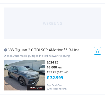
VW Tiguan 2.0 TDI SCR 4Motion** R-Line
DSG**16.000...
Diesel, Automatik, gültiges Pickerl, Gewährleistung
2024
EZ
16.000
km
193
PS (142 kW)
€ 32.999
Top Deal Cars
2201 Hagenbrunn