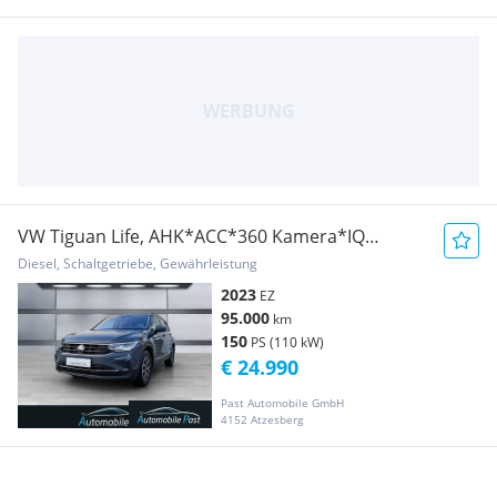
VW Tiguan Life, AHK*ACC*360 Kamera*IQ
Light*Massag...
Diesel, Schaltgetriebe, Gewährleistung
2023
EZ
95.000
km
150
PS (110 kW)
€ 24.990
Past Automobile GmbH
4152 Atzesberg