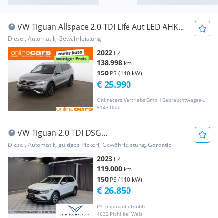
VW Tiguan Allspace 2.0 TDI Life Aut LED AHK
RADAR
Diesel, Automatik, Gewährleistung
2022
EZ
138.998
km
150
PS (110 kW)
€ 25.990
Onlinecars Vertriebs GmbH Gebrauchtwagen-Outlet  Werkstätte  Spenglerei  Lackiererei
8143 Dobl
VW Tiguan 2.0 TDI DSG
Life*STANDHEIZUNG*AHK*IQ-DRIVE*
Diesel, Automatik, gültiges Pickerl, Gewährleistung, Garantie
2023
EZ
119.000
km
150
PS (110 kW)
€ 26.850
PS Traumauto Gmbh
4632 Pichl bei Wels