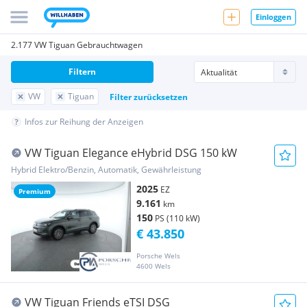
Einloggen
2.177 VW Tiguan Gebrauchtwagen
Filtern
VW
Tiguan
Filter zurücksetzen
Infos zur Reihung der Anzeigen
VW Tiguan Elegance eHybrid DSG 150 kW
Hybrid Elektro/Benzin, Automatik, Gewährleistung
2025
EZ
Premium
9.161
km
150
PS (110 kW)
€ 43.850
Porsche Wels
4600 Wels
VW Tiguan Friends eTSI DSG