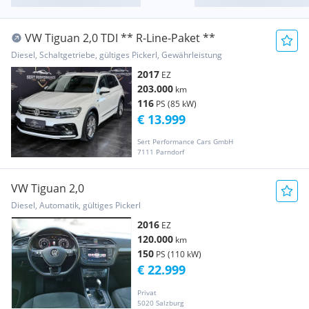
VW Tiguan 2,0 TDI ** R-Line-Paket **
Diesel, Schaltgetriebe, gültiges Pickerl, Gewährleistung
2017
EZ
203.000
km
116
PS (85 kW)
€ 13.999
Sert Performance Cars GmbH
7111 Parndorf
VW Tiguan 2,0
Diesel, Automatik, gültiges Pickerl
2016
EZ
120.000
km
150
PS (110 kW)
€ 22.999
Privat
5020 Salzburg