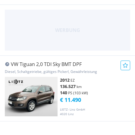
VW Tiguan 2,0 TDI Sky BMT DPF
Diesel, Schaltgetriebe, gültiges Pickerl, Gewährleistung
2012
EZ
136.527
km
140
PS (103 kW)
€ 11.490
LIETZ- Linz GmbH
4020 Linz