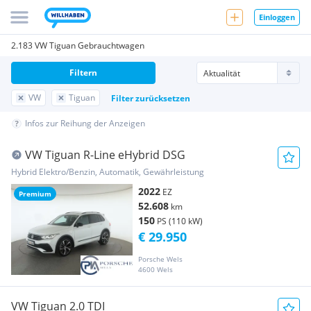
Einloggen
2.183 VW Tiguan Gebrauchtwagen
Filtern
VW
Tiguan
Filter zurücksetzen
Infos zur Reihung der Anzeigen
VW Tiguan R-Line eHybrid DSG
Hybrid Elektro/Benzin, Automatik, Gewährleistung
2022
EZ
Premium
52.608
km
150
PS (110 kW)
€ 29.950
Porsche Wels
4600 Wels
VW Tiguan 2.0 TDI