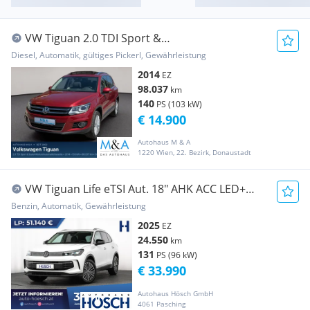
VW Tiguan 2.0 TDI Sport &
Style/4Motion/Automatik/Garantie
Diesel, Automatik, gültiges Pickerl, Gewährleistung
2014
EZ
98.037
km
140
PS (103 kW)
€ 14.900
Autohaus M & A
1220 Wien, 22. Bezirk, Donaustadt
VW Tiguan Life eTSI Aut. 18" AHK ACC LED+
WINTER D...
Benzin, Automatik, Gewährleistung
2025
EZ
24.550
km
131
PS (96 kW)
€ 33.990
Autohaus Hösch GmbH
4061 Pasching