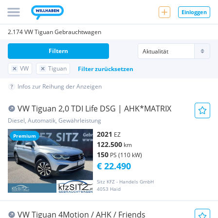
Einloggen
2.174 VW Tiguan Gebrauchtwagen
Filtern
VW
Tiguan
Filter zurücksetzen
Infos zur Reihung der Anzeigen
VW Tiguan 2,0 TDI Life DSG | AHK*MATRIX
Diesel, Automatik, Gewährleistung
2021
EZ
Premium
122.500
km
150
PS (110 kW)
€ 22.490
Sitz KFZ - Handels GmbH
4053 Haid
VW Tiguan 4Motion / AHK / Friends