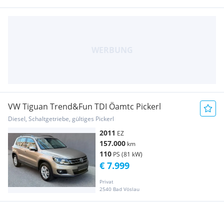
VW Tiguan Trend&Fun TDI Öamtc Pickerl
Diesel, Schaltgetriebe, gültiges Pickerl
2011
EZ
157.000
km
110
PS (81 kW)
€ 7.999
Privat
2540 Bad Vöslau