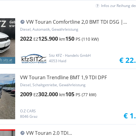
Infos zur Reihung d
VW Touran Comfortline 2,0 BMT TDI DSG |
NAVI PRO
Diesel, Automatik, Gewährleistung
2022
125.900
150
EZ
km
PS (110 kW)
Sitz KFZ - Handels GmbH
€ 22
4053 Haid
VW Touran Trendline BMT 1,9 TDI DPF
Diesel, Schaltgetriebe, Gewährleistung
2009
302.000
105
EZ
km
PS (77 kW)
O.Z CARS
€ 1
8046 Graz
VW Touran 2.0 TDI