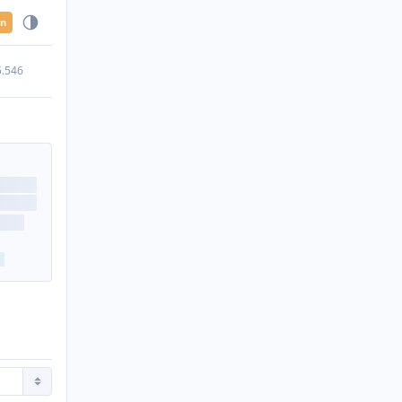
en
5.546