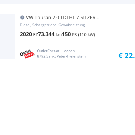
VW Touran 2.0 TDI HL 7-SITZER
AHK+LED+NAV+STANDHZG
Diesel, Schaltgetriebe, Gewährleistung
2020
73.344
150
EZ
km
PS (110 kW)
OutletCars.at - Leoben
€ 22
8792 Sankt Peter-Freienstein