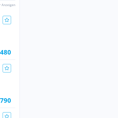
er Anzeigen
.480
.790