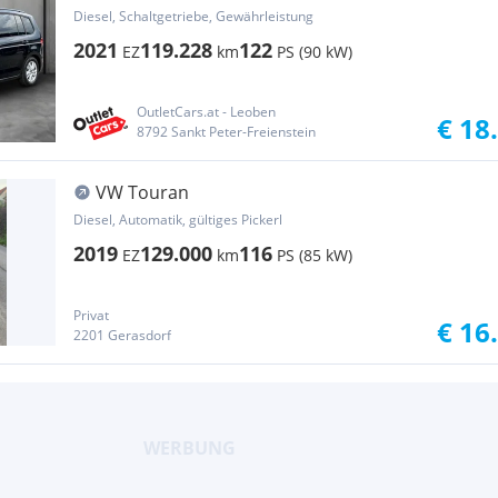
RADAR+NAVI+SitzHZG+MASSAGE+KLIMA
Diesel, Schaltgetriebe, Gewährleistung
2021
119.228
122
EZ
km
PS (90 kW)
OutletCars.at - Leoben
€ 18
8792 Sankt Peter-Freienstein
VW Touran
Diesel, Automatik, gültiges Pickerl
2019
129.000
116
EZ
km
PS (85 kW)
Privat
€ 16
2201 Gerasdorf