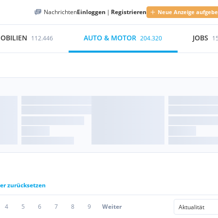
Nachrichten
Einloggen
|
Registrieren
Neue Anzeige aufgeb
OBILIEN
AUTO & MOTOR
JOBS
112.446
204.320
1
ter zurücksetzen
4
5
6
7
8
9
Weiter