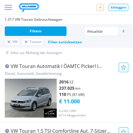
Einloggen
1.317 VW Touran Gebrauchtwagen
Filtern
VW
Touran
Filter zurücksetzen
Infos zur Reihung der Anzeigen
VW Touran Automatik I ÖAMTC Pickerl I
Finanzierung...
Diesel, Automatik, Gewährleistung
2016
EZ
237.025
km
110
PS (81 kW)
€ 11.000
X-LINE CARS
4714 Meggenhofen
VW Touran 1.5 TSI Comfortline Aut. 7-Sitzer