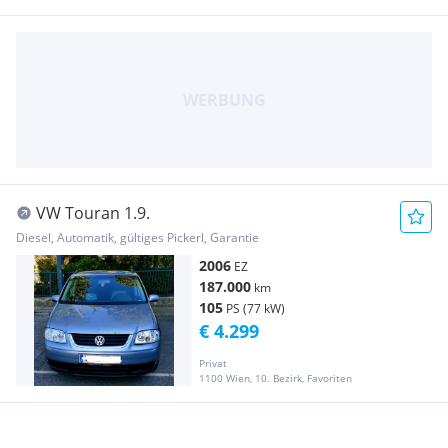
VW Touran 1.9.
Diesel, Automatik, gültiges Pickerl, Garantie
2006
EZ
187.000
km
105
PS (77 kW)
€ 4.299
Privat
1100 Wien, 10. Bezirk, Favoriten