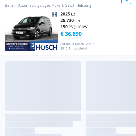
AHK AC...
Benzin, Automatik, gültiges Pickerl, Gewährleistung
2025
EZ
25.730
km
150
PS (110 kW)
€ 36.890
Autohaus Hösch GmbH
2512 Tribuswinkel