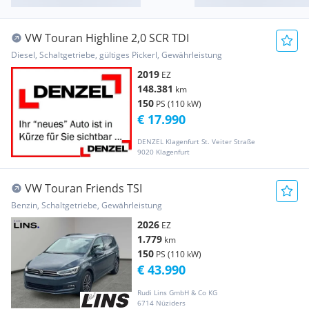
VW Touran Highline 2,0 SCR TDI
Diesel, Schaltgetriebe, gültiges Pickerl, Gewährleistung
2019
EZ
148.381
km
150
PS (110 kW)
€ 17.990
DENZEL Klagenfurt St. Veiter Straße
9020 Klagenfurt
VW Touran Friends TSI
Benzin, Schaltgetriebe, Gewährleistung
2026
EZ
1.779
km
150
PS (110 kW)
€ 43.990
Rudi Lins GmbH & Co KG
6714 Nüziders