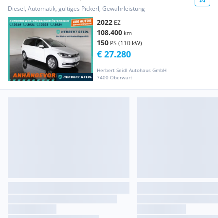
/ VOLL-L...
Diesel, Automatik, gültiges Pickerl, Gewährleistung
2022
EZ
108.400
km
150
PS (110 kW)
€ 27.280
Herbert Seidl Autohaus GmbH
7400 Oberwart