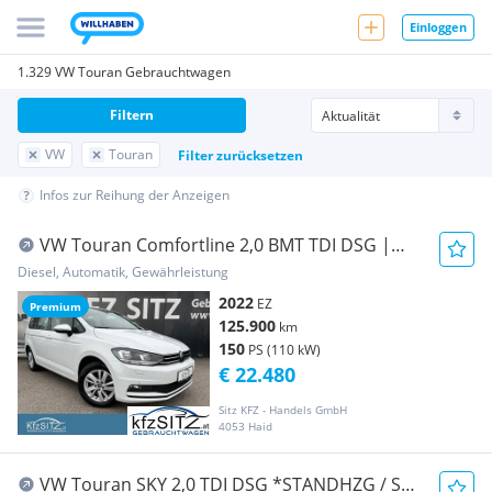
Einloggen
1.329 VW Touran Gebrauchtwagen
Filtern
VW
Touran
Filter zurücksetzen
Infos zur Reihung der Anzeigen
VW Touran Comfortline 2,0 BMT TDI DSG |
NAVI PRO
Diesel, Automatik, Gewährleistung
2022
EZ
Premium
125.900
km
150
PS (110 kW)
€ 22.480
Sitz KFZ - Handels GmbH
4053 Haid
VW Touran SKY 2,0 TDI DSG *STANDHZG / SKY