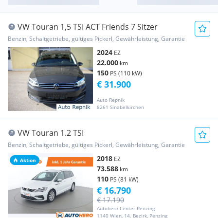
VW Touran 1,5 TSI ACT Friends 7 Sitzer
Benzin, Schaltgetriebe, gültiges Pickerl, Gewährleistung, Garantie
2024
EZ
22.000
km
150
PS (110 kW)
€ 31.900
Auto Repnik
8261 Sinabelkirchen
VW Touran 1.2 TSI
Benzin, Schaltgetriebe, gültiges Pickerl, Gewährleistung, Garantie
2018
EZ
Aktion
73.588
km
110
PS (81 kW)
€ 16.790
€ 17.190
Autohero Center Penzing
1140 Wien, 14. Bezirk, Penzing