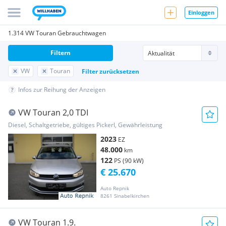
Einloggen
1.314 VW Touran Gebrauchtwagen
Filtern
VW
Touran
Filter zurücksetzen
Infos zur Reihung der Anzeigen
VW Touran 2,0 TDI
Diesel, Schaltgetriebe, gültiges Pickerl, Gewährleistung
2023
EZ
48.000
km
122
PS (90 kW)
€ 25.670
Auto Repnik
8261 Sinabelkirchen
VW Touran 1.9.