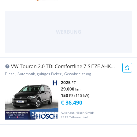
VW Touran 2.0 TDI Comfortline 7-SITZE AHK
IQ.LED A...
Diesel, Automatik, gültiges Pickerl, Gewährleistung
2025
EZ
29.000
km
150
PS (110 kW)
€ 36.490
Autohaus Hösch GmbH
2512 Tribuswinkel