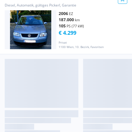
Diesel, Automatik, gültiges Pickerl, Garantie
2006
EZ
187.000
km
105
PS (77 kW)
€ 4.299
Privat
1100 Wien, 10. Bezirk, Favoriten