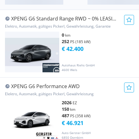
XPENG G6 Standard Range RWD ~ 0% LEASING
MÖGLICH
Elektro, Automatik, gültiges Pickerl, Gewährleistung, Garantie
0
km
252
PS (185 kW)
€ 42.400
Autohaus Riehs GmbH
4600 Wels
XPENG G6 Performance AWD
Elektro, Automatik, gültiges Pickerl, Gewährleistung
2026
EZ
150
km
487
PS (358 kW)
€ 46.921
Auto Gerster GmbH
6850 Dornbirn