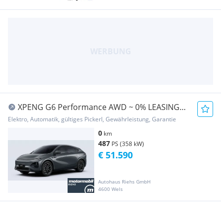
XPENG G6 Performance AWD ~ 0% LEASING
MÖGLICH
Elektro, Automatik, gültiges Pickerl, Gewährleistung, Garantie
0
km
487
PS (358 kW)
€ 51.590
Autohaus Riehs GmbH
4600 Wels