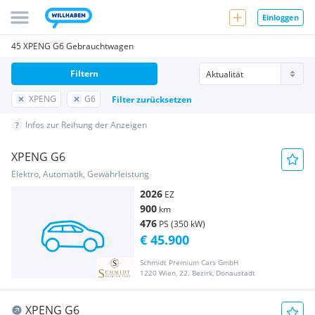
Einloggen
45 XPENG G6 Gebrauchtwagen
Filtern
XPENG
G6
Filter zurücksetzen
Infos zur Reihung der Anzeigen
XPENG G6
Elektro, Automatik, Gewährleistung
2026
EZ
900
km
476
PS (350 kW)
€ 45.900
Schmidt Premium Cars GmbH
1220 Wien, 22. Bezirk, Donaustadt
XPENG G6