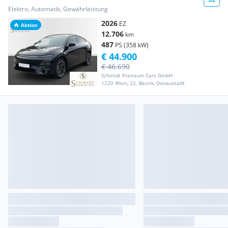
Elektro, Automatik, Gewährleistung
2026
EZ
Aktion
12.706
km
487
PS (358 kW)
€ 44.900
€ 46.690
Schmidt Premium Cars GmbH
1220 Wien, 22. Bezirk, Donaustadt