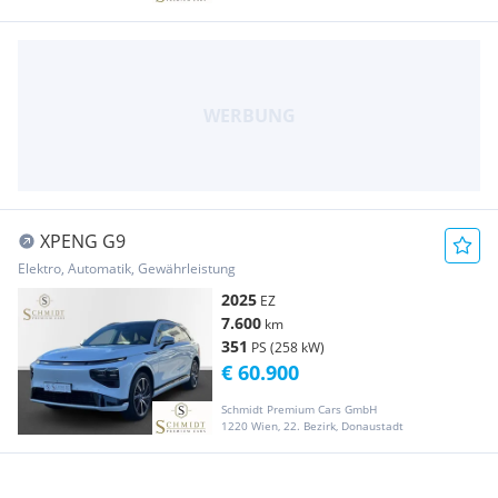
XPENG G9
Elektro, Automatik, Gewährleistung
2025
EZ
7.600
km
351
PS (258 kW)
€ 60.900
Schmidt Premium Cars GmbH
1220 Wien, 22. Bezirk, Donaustadt