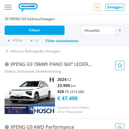
Einloggen
39 XPENG G9 Gebrauchtwagen
Filtern
XPENG
G9
Filter zurücksetzen
Infos zur Reihung der Anzeigen
XPENG G9 78kWh PANO 360° LEDER
SITZLÜFTUNG NEUHEIT
Elektro, Automatik, Gewährleistung
2024
EZ
23.900
km
426
PS (313 kW)
€ 47.490
Autohaus Hösch GmbH
2512 Tribuswinkel
XPENG G9 AWD Performance