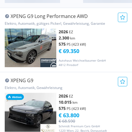
XPENG G9 Long Performance AWD
Elektro, Automatik, gültiges Pickerl, Gewährleistung, Garantie
2026
EZ
2.300
km
575
PS (423 kW)
€ 69.350
Autohaus Weichselbaumer GmbH
4812 Pinsdorf
XPENG G9
Elektro, Automatik, Gewährleistung
2026
EZ
Aktion
10.015
km
575
PS (423 kW)
€ 63.800
€ 68.590
Schmidt Premium Cars GmbH
1220 Wien, 22. Bezirk, Donaustadt