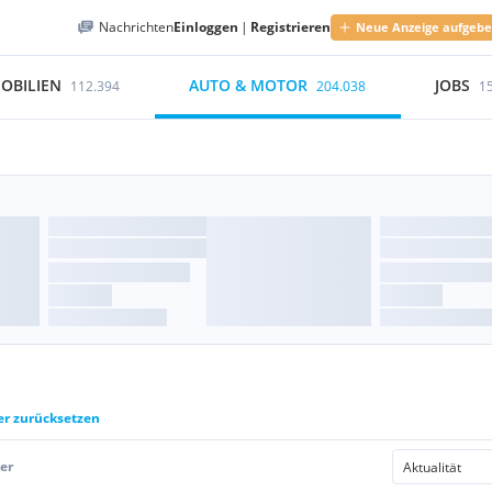
Nachrichten
Einloggen
|
Registrieren
Neue Anzeige aufgeb
OBILIEN
AUTO & MOTOR
JOBS
112.394
204.038
1
ter zurücksetzen
er