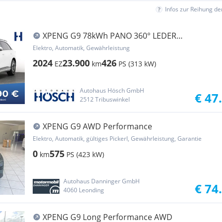
Infos zur Reihung d
XPENG G9 78kWh PANO 360° LEDER
SITZLÜFTUNG NEUHEIT
Elektro, Automatik, Gewährleistung
2024
23.900
426
EZ
km
PS (313 kW)
Autohaus Hösch GmbH
€ 47
2512 Tribuswinkel
XPENG G9 AWD Performance
Elektro, Automatik, gültiges Pickerl, Gewährleistung, Garantie
0
575
km
PS (423 kW)
Autohaus Danninger GmbH
€ 74
4060 Leonding
XPENG G9 Long Performance AWD