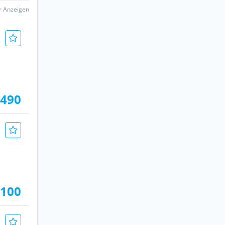
er Anzeigen
.490
.100