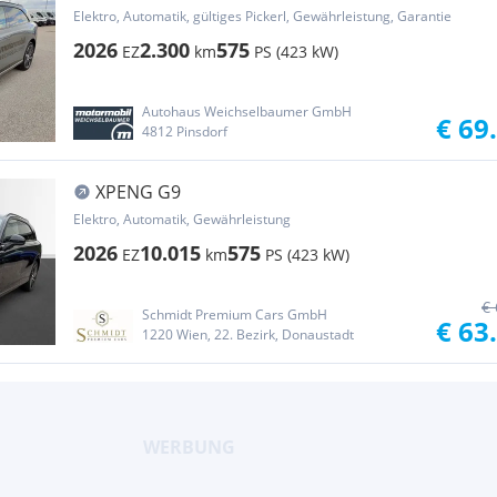
Elektro, Automatik, gültiges Pickerl, Gewährleistung, Garantie
2026
2.300
575
EZ
km
PS (423 kW)
Autohaus Weichselbaumer GmbH
€ 69
4812 Pinsdorf
XPENG G9
Elektro, Automatik, Gewährleistung
2026
10.015
575
EZ
km
PS (423 kW)
€ 
Schmidt Premium Cars GmbH
€ 63
1220 Wien, 22. Bezirk, Donaustadt