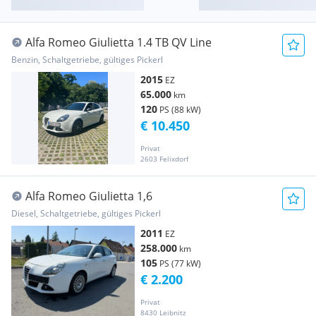
Alfa Romeo Giulietta 1.4 TB QV Line
Benzin, Schaltgetriebe, gültiges Pickerl
2015
EZ
65.000
km
120
PS (88 kW)
€ 10.450
Privat
2603 Felixdorf
Alfa Romeo Giulietta 1,6
Diesel, Schaltgetriebe, gültiges Pickerl
2011
EZ
258.000
km
105
PS (77 kW)
€ 2.200
Privat
8430 Leibnitz