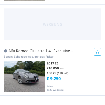
Alfa Romeo Giulietta 1.4 l Executive
Ausstattung
Benzin, Schaltgetriebe, gültiges Pickerl
2017
EZ
210.050
km
150
PS (110 kW)
€ 9.250
Privat
4933 Wildenau