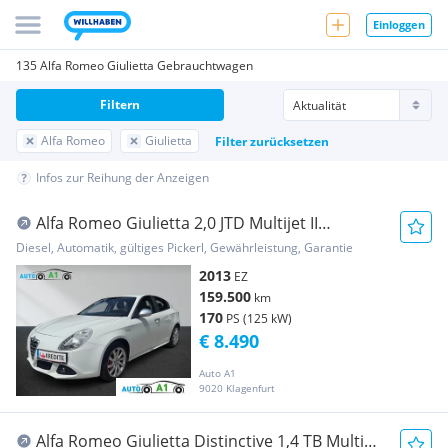
Einloggen
135 Alfa Romeo Giulietta Gebrauchtwagen
Filtern
Alfa Romeo
Giulietta
Filter zurücksetzen
Infos zur Reihung der Anzeigen
Alfa Romeo Giulietta 2,0 JTD Multijet II
Distinctive TCT
Diesel, Automatik, gültiges Pickerl, Gewährleistung, Garantie
2013
EZ
159.500
km
170
PS (125 kW)
€ 8.490
Auto A1
9020 Klagenfurt
Alfa Romeo Giulietta Distinctive 1,4 TB MultiAir