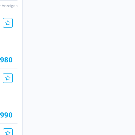
er Anzeigen
.980
.990