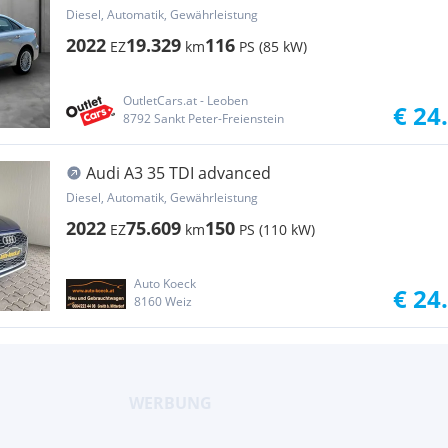
ASSIST+NAVI+Virtual+LM
Diesel, Automatik, Gewährleistung
2022
19.329
116
EZ
km
PS (85 kW)
OutletCars.at - Leoben
€ 24
8792 Sankt Peter-Freienstein
Audi A3 35 TDI advanced
Diesel, Automatik, Gewährleistung
2022
75.609
150
EZ
km
PS (110 kW)
Auto Koeck
€ 24
8160 Weiz