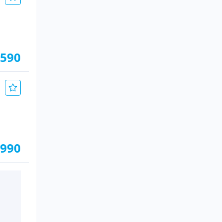
.590
.990