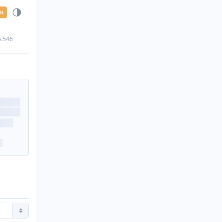
en
5.546