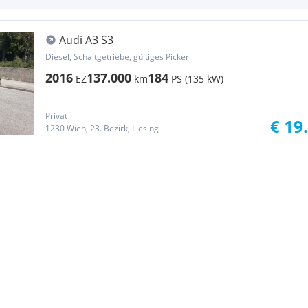
Audi A3 S3
Diesel, Schaltgetriebe, gültiges Pickerl
2016
137.000
184
EZ
km
PS (135 kW)
Privat
€ 19
1230 Wien, 23. Bezirk, Liesing