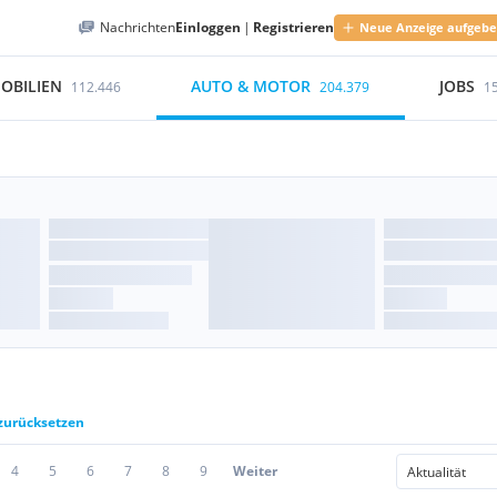
Nachrichten
Einloggen
|
Registrieren
Neue Anzeige aufgeb
OBILIEN
AUTO & MOTOR
JOBS
112.446
204.379
1
 zurücksetzen
4
5
6
7
8
9
Weiter