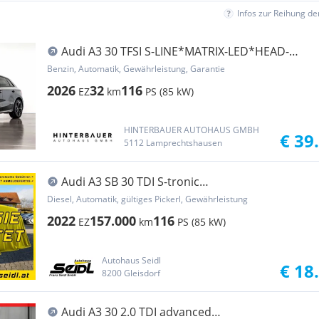
Infos zur Reihung d
Audi A3 30 TFSI S-LINE*MATRIX-LED*HEAD-
UP*SONOS*MMI*
Benzin, Automatik, Gewährleistung, Garantie
2026
32
116
EZ
km
PS (85 kW)
HINTERBAUER AUTOHAUS GMBH
€ 39
5112 Lamprechtshausen
Audi A3 SB 30 TDI S-tronic
*VIRTUAL+LED+NAVI*
Diesel, Automatik, gültiges Pickerl, Gewährleistung
2022
157.000
116
EZ
km
PS (85 kW)
Autohaus Seidl
€ 18
8200 Gleisdorf
Audi A3 30 2.0 TDI advanced