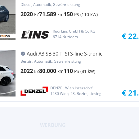
Diesel, Automatik, Gewährleistung
2020
71.589
150
EZ
km
PS (110 kW)
Rudi Lins GmbH & Co KG
€ 22
6714 Nüziders
Audi A3 SB 30 TFSI S-line S-tronic
Benzin, Automatik, Gewährleistung
2022
80.000
110
EZ
km
PS (81 kW)
DENZEL Wien Inzersdorf
€ 21
1230 Wien, 23. Bezirk, Liesing