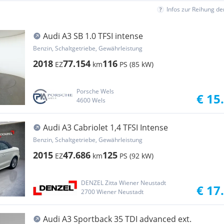
Infos zur Reihung d
Audi A3 SB 1.0 TFSI intense
Benzin, Schaltgetriebe, Gewährleistung
2018
77.154
116
EZ
km
PS (85 kW)
Porsche Wels
€ 15
4600 Wels
Audi A3 Cabriolet 1,4 TFSI Intense
Benzin, Schaltgetriebe, Gewährleistung
2015
47.686
125
EZ
km
PS (92 kW)
DENZEL Zitta Wiener Neustadt
€ 17
2700 Wiener Neustadt
Audi A3 Sportback 35 TDI advanced ext.