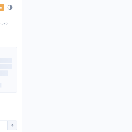
en
5.576