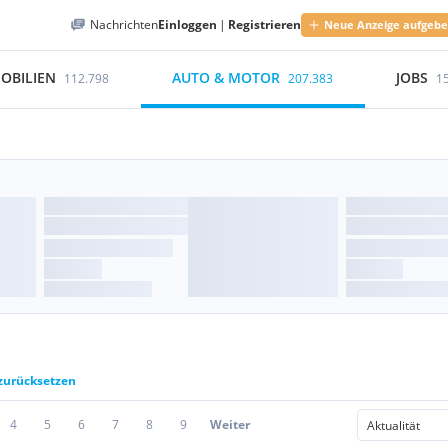
Nachrichten
Einloggen
|
Registrieren
Neue Anzeige aufgeb
OBILIEN
AUTO & MOTOR
JOBS
112.798
207.383
1
 zurücksetzen
4
5
6
7
8
9
Weiter