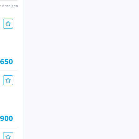
er Anzeigen
.650
.900