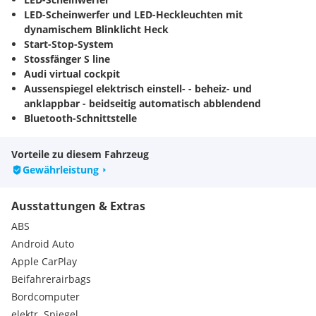
LED-Scheinwerfer und LED-Heckleuchten mit
dynamischem Blinklicht Heck
Start-Stop-System
Stossfänger S line
Audi virtual cockpit
Aussenspiegel elektrisch einstell- - beheiz- und
anklappbar - beidseitig automatisch abblendend
Bluetooth-Schnittstelle
Geschwindigkeitsbegrenzungsanlage
Müdigkeitserkennung
Vorteile zu diesem Fahrzeug
Smartphone-Interface
Gewährleistung
Stoff Puls/Kunstleder mono.pur 550-Kombination mit S-
Prägung
Ausstattungen & Extras
Abwahl Rückfahrkamera
Airbags vorn - Beifahrerairbag deaktivierbar
ABS
Audi AG
Android Auto
Audi AG - Ingolstadt
Apple CarPlay
Audi connect Navigation & Infotainment plus
Beifahrerairbags
Audi connect Notruf & Service mit Audi connect Remote &
Control
Bordcomputer
Audi pre sense front
elektr. Spiegel