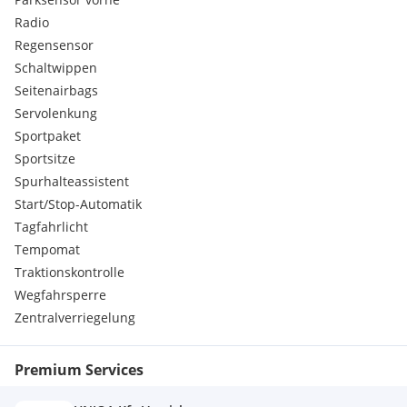
MMI Navigation plus mit MMI touch
Radio
MMI Radio plus
Manuelle Gepäckraumklappe
Regensensor
Mittelarmlehne vorn
Schaltwippen
Mythosschwarz Metallic
Seitenairbags
Nichtraucherausführung
Servolenkung
Regionscode ECE für Radio
Sportpaket
Reifen 225/40 R18 92Y xl
Sportsitze
Reifendruck-Kontrollanzeige
Räder der Serie
Spurhalteassistent
Rücksitzlehne umklappbar
Start/Stop-Automatik
Schalt-/Wählhebelknauf
Tagfahrlicht
Seitenairbags vorn mit Kopfairbagsystem und
Tempomat
Interaktionsairbag vorn
Traktionskontrolle
Serienfahrwerk
Sportsitze vorn
Wegfahrsperre
Spurverlassenswarnung
Zentralverriegelung
Stabilisator hinten
Stabilisator vorn
Premium Services
Standard-Klimazonen
USB-Anschlüsse mit Ladefunktion im Fond
Vordersitze manuell einstellbar