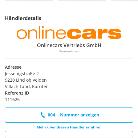
Fahrzeug Anmeldebereit!
ACHTUNG ACHTUNG
Händlerdetails
Wir kaufen Deinen Alten
JETZT  600,-- EINTAUSCHPRÄMIE KASSIEREN
Onlinecars Vertriebs GmbH
Weitere 2.000 Fahrzeuge zu Großhandelspreisen LAGERND.
Unternehmen
360° Innenpanorama und XXL-Fotos unter
Vorbehaltlich Zwischenverkauf. Eingabefehler sind
Adresse
ausdrücklich vorbehalten.
Jessenigstraße 2
9220 Lind ob Velden
Extras:
Villach Land, Kärnten
Aut LED LEDER NAVI
Referenz ID
111626
004... Nummer anzeigen
Mehr über diesen Händler erfahren