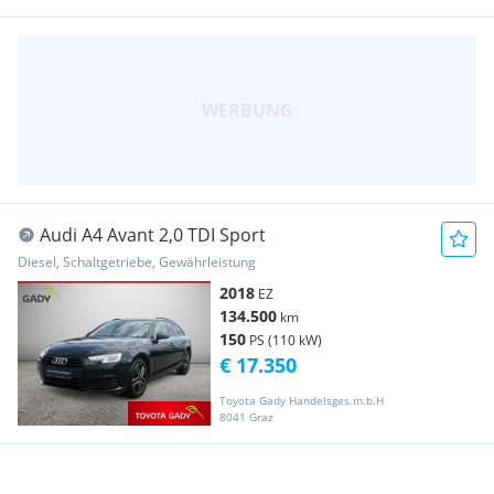
Audi A4 Avant 2,0 TDI Sport
Diesel, Schaltgetriebe, Gewährleistung
2018
EZ
134.500
km
150
PS (110 kW)
€ 17.350
Toyota Gady Handelsges.m.b.H
8041 Graz