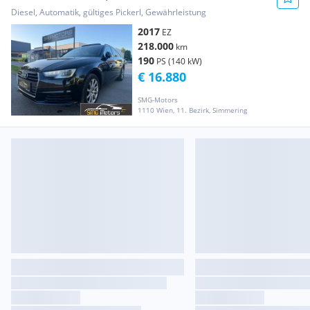
VIGNETTE,VOLLTANK U...
Diesel, Automatik, gültiges Pickerl, Gewährleistung
2017
EZ
218.000
km
190
PS (140 kW)
€ 16.880
SMG-Motors
1110 Wien, 11. Bezirk, Simmering