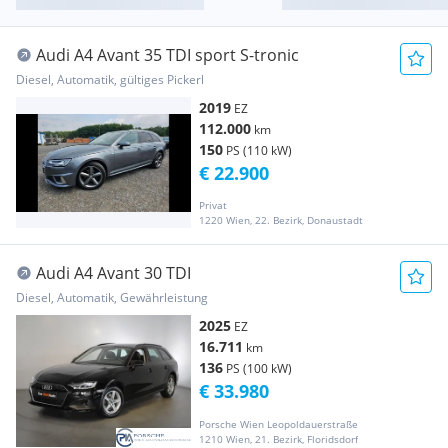
Audi A4 Avant 35 TDI sport S-tronic
Diesel, Automatik, gültiges Pickerl
2019
EZ
112.000
km
150
PS (110 kW)
€ 22.900
Privat
1220 Wien, 22. Bezirk, Donaustadt
Audi A4 Avant 30 TDI
Diesel, Automatik, Gewährleistung
2025
EZ
16.711
km
136
PS (100 kW)
€ 33.980
Porsche Wien Leopoldauerstraße
1210 Wien, 21. Bezirk, Floridsdorf