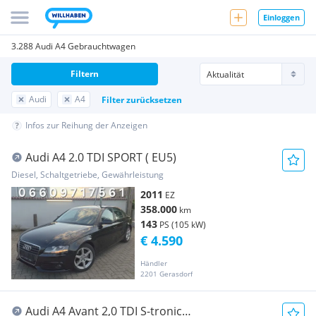
Einloggen
3.288 Audi A4 Gebrauchtwagen
Filtern
Audi
A4
Filter zurücksetzen
Infos zur Reihung der Anzeigen
Audi A4 2.0 TDI SPORT ( EU5)
Diesel, Schaltgetriebe, Gewährleistung
2011
EZ
358.000
km
143
PS (105 kW)
€ 4.590
Händler
2201 Gerasdorf
Audi A4 Avant 2,0 TDI S-tronic