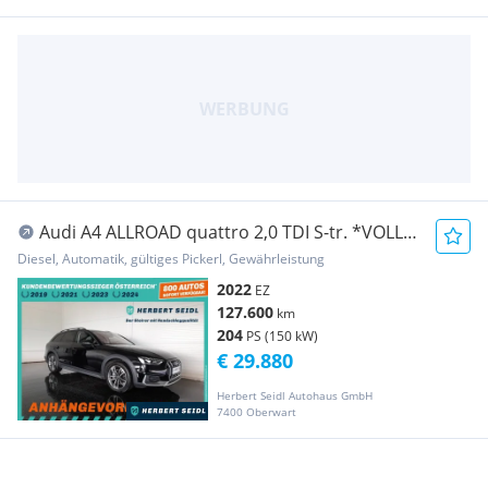
Audi A4 ALLROAD quattro 2,0 TDI S-tr. *VOLL-
LED MIT ...
Diesel, Automatik, gültiges Pickerl, Gewährleistung
2022
EZ
127.600
km
204
PS (150 kW)
€ 29.880
Herbert Seidl Autohaus GmbH
7400 Oberwart