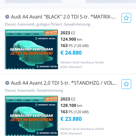
Audi A4 Avant "BLACK" 2.0 TDI S-tr. *MATRIX-
LED / VI...
Diesel, Automatik, gültiges Pickerl, Gewährleistung
2023
EZ
124.900
km
163
PS (120 kW)
€ 24.880
Herbert Seidl Autohaus GmbH
8200 Gleisdorf
Audi A4 Avant 2,0 TDI S-tr. *STANDHZG / VOLL-
LED MIT...
Diesel, Automatik, Gewährleistung
2023
EZ
128.100
km
163
PS (120 kW)
€ 23.880
Herbert Seidl Autohaus GmbH
8200 Gleisdorf