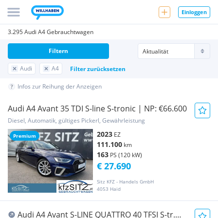
Einloggen
3.295 Audi A4 Gebrauchtwagen
Filtern
Audi
A4
Filter zurücksetzen
Infos zur Reihung der Anzeigen
Audi A4 Avant 35 TDI S-line S-tronic | NP: €66.600
Diesel, Automatik, gültiges Pickerl, Gewährleistung
2023
EZ
Premium
111.100
km
163
PS (120 kW)
€ 27.690
Sitz KFZ - Handels GmbH
4053 Haid
Audi A4 Avant S-LINE QUATTRO 40 TFSI S-tr.