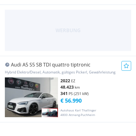
Audi A5 S5 SB TDI quattro tiptronic
Hybrid Elektro/Diesel, Automatik, gültiges Pickerl, Gewährleistung
2022
EZ
48.423
km
341
PS (251 kW)
€ 56.990
Autohaus Karl Thallinger
4800 Attnang-Puchheim