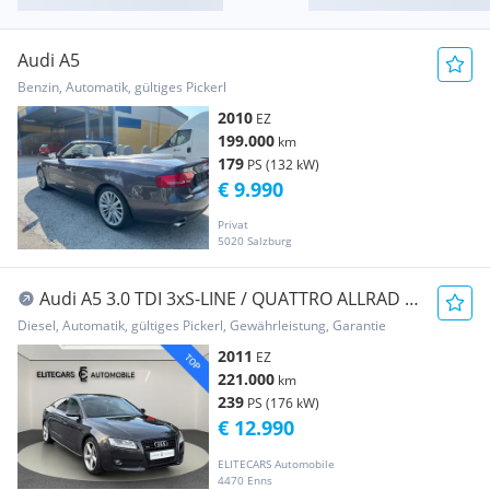
Audi A5
Benzin, Automatik, gültiges Pickerl
2010
EZ
199.000
km
179
PS (132 kW)
€ 9.990
Privat
5020 Salzburg
Audi A5 3.0 TDI 3xS-LINE / QUATTRO ALLRAD /
TEMPOMAT...
Diesel, Automatik, gültiges Pickerl, Gewährleistung, Garantie
2011
EZ
221.000
km
239
PS (176 kW)
€ 12.990
ELITECARS Automobile
4470 Enns