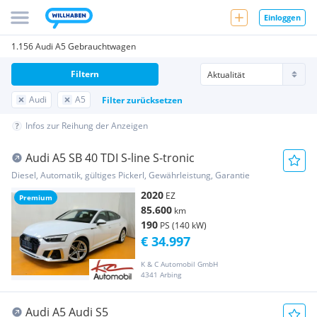
Einloggen
1.156 Audi A5 Gebrauchtwagen
Filtern
Audi
A5
Filter zurücksetzen
Infos zur Reihung der Anzeigen
Audi A5 SB 40 TDI S-line S-tronic
Diesel, Automatik, gültiges Pickerl, Gewährleistung, Garantie
2020
EZ
Premium
85.600
km
190
PS (140 kW)
€ 34.997
K & C Automobil GmbH
4341 Arbing
Audi A5 Audi S5