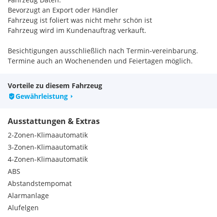
Bevorzugt an Export oder Händler
Fahrzeug ist foliert was nicht mehr schön ist
Fahrzeug wird im Kundenauftrag verkauft.
Besichtigungen ausschließlich nach Termin-vereinbarung.
Termine auch an Wochenenden und Feiertagen möglich.
Kontaktaufnahme ausschließlich telefonisch.
E-Mail-Anfragen können nicht berücksichtigt werden.
Vorteile zu diesem Fahrzeug
Unser Service für Sie:
Gewährleistung
Jedes Fahrzeug erhält einen Auslieferungscheck
Wir finanzieren Ihr neues Auto nach Ihren Wünschen
Ausstattungen & Extras
Auslieferungsservice in ganz Österreich möglich (gegen
Aufpreis)
2-Zonen-Klimaautomatik
ein Jahr Garantie auf Wunsch
3-Zonen-Klimaautomatik
4-Zonen-Klimaautomatik
Besichtigung je nach Terminvereinbarung!
ABS
Auskünfte gerne auch an Wochenendenden und Feiertagen
möglich!
Abstandstempomat
Alarmanlage
Eingabefehler, Irrtümer, Satz- und Druckfehler
Alufelgen
sowie Zwischenverkauf vorbehalten