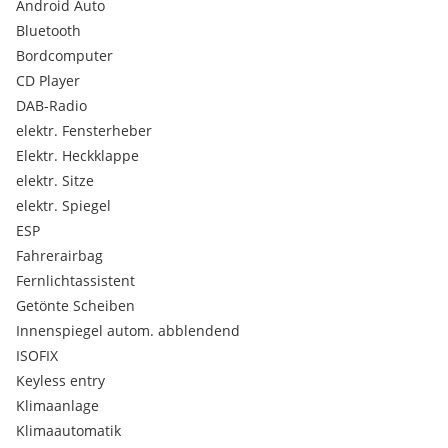
Android Auto
Fahrzeug wird im Kundenauftrag verkauft.
Bluetooth
Polat Cars e.U.
Bordcomputer
Industriestraße Nord 6
CD Player
2601 Sollenau
DAB-Radio
elektr. Fensterheber
!!Folgen Sie uns auf Instagram/TikTok polatcars_ !!
Elektr. Heckklappe
Serienausstattungen:
elektr. Sitze
Seitenaufprallschutz
Servotronic
elektr. Spiegel
LED-Heckleuchten
ESP
Adaptives Bremslicht
Fahrerairbag
Audi drive select
Fernlichtassistent
Bordwerkzeug
Getönte Scheiben
Reifenreparaturset
Radschrauben mit Diebstahlsicherung
Innenspiegel autom. abblendend
Elektronische Differenzialsperre EDS
ISOFIX
Integrales Kopfstützensystem
Keyless entry
Anfahrassistent
Klimaanlage
Gepäckraumklappe elektrisch öffnend und schließend
Klimaautomatik
Antriebs-Schlupf-Regelung ASR