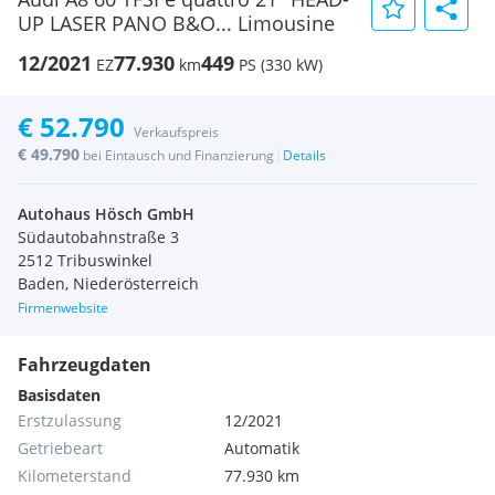
UP LASER PANO B&O... Limousine
12/2021
77.930
449
EZ
km
PS (330 kW)
€ 52.790
Verkaufspreis
€ 49.790
|
bei Eintausch und Finanzierung
Details
Autohaus Hösch GmbH
Südautobahnstraße 3
2512 Tribuswinkel
Baden, Niederösterreich
Firmenwebsite
Fahrzeugdaten
Basisdaten
Erstzulassung
12/2021
Getriebeart
Automatik
Kilometerstand
77.930 km