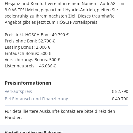
Eleganz und Komfort vereint in einem Namen - Audi A8 - mit
3.0 V6 TFSI Motor, gepaart mit Hybrid-Antrieb, gleiten Sie
seelenruhig zu Ihrem nächsten Ziel. Dieses traumhafte
Angebot gibt es jetzt zum HÖSCH-Vorteilspreis.
Preis inkl. HÖSCH Boni: 49.790 €
Preis ohne Boni: 52.790 €
Leasing Bonus: 2.000 €
Eintausch Bonus: 500 €
Versicherungs Bonus: 500 €
Listenneupreis: 146.036 €
Jetzt hunderte weitere Premium-Jungwagen auf unserer
Preisinformationen
Website entdecken unter
_____________________________________________________________________
Verkaufspreis
€ 52.790
______
Bei Eintausch und Finanzierung
€ 49.790
Ausstattung:
Für detailliertere Auskünfte kontaktiere bitte direkt den
Händler.
• Head-Up Display
• Audi virtual cockpit
Vorteile zu diesem Fahrzeug