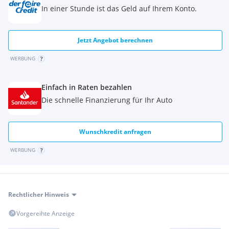
Eingabefehler vorbehalten. Ihr Team der Autohaus HÖSCH
In einer Stunde ist das Geld auf Ihrem Konto.
GmbH.
_____________________________________________________________________
______
Jetzt Angebot berechnen
• Sie sind KFZ-Techniker/in (w/m/d) und wollen Teil eines
ganz besonderen Teams werden? Unsere klimatisierten
WERBUNG
Werkstätten, gute Entlohnung und ein großzügiges
Firmenwagenangebot warten auf Sie!
Einfach in Raten bezahlen
Die schnelle Finanzierung für Ihr Auto
Wunschkredit anfragen
WERBUNG
Rechtlicher Hinweis
Vorgereihte Anzeige