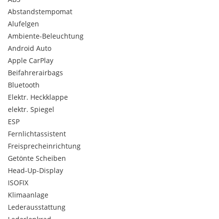
Leasingfähiger Gebrauchtwagen!
Abstandstempomat
Alufelgen
Ambiente-Beleuchtung
Android Auto
– über 750 Autos verfügbar!Bestbewerteter
Apple CarPlay
Autohandelsbetrieb Österreichs 2019, 2021, 2023 & 2024!
Beifahrerairbags
(Kundenbewertungen bei )
Bluetooth
Alle Fahrzeuge verfügen über ein gültiges Pickerl!
Eigene Bosch-Car-Service-Fachwerkstätte mit
Elektr. Heckklappe
Ersatzauto!Bauteilegarantiepaket mit 100%iger
elektr. Spiegel
Schadensabdeckung gegen geringen Aufpreis buchbar.
ESP
Fernlichtassistent
Freisprecheinrichtung
Getönte Scheiben
Head-Up-Display
ISOFIX
Klimaanlage
Lederausstattung