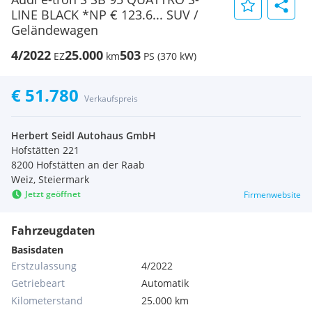
LINE BLACK *NP € 123.6... SUV /
Geländewagen
4/2022
25.000
503
EZ
km
PS (370 kW)
€ 51.780
Verkaufspreis
Herbert Seidl Autohaus GmbH
Hofstätten 221
8200 Hofstätten an der Raab
Weiz, Steiermark
Jetzt geöffnet
Firmenwebsite
Fahrzeugdaten
Basisdaten
Erstzulassung
4/2022
Getriebeart
Automatik
Kilometerstand
25.000 km