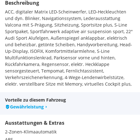
Beschreibung
ACC, digitaler Matrix LED-Scheinwerfer, LED-Heckleuchten
und dyn. Blinker, Navigationssystem, Lederausstattung
Valcona mit S-Prägung, Sitzheizung, Sportsitze plus, S-Line
Sportpaket, Sportfahrwerk adaptive air suspension sport, 22"
Audi Sport Alufelgen, Außenspiegel anklappbar, elektrisch
und beheizbar, getönte Scheiben, Handyvorbereitung, Head-
Up-Display, ISOFIX, Komfortmittelarmlehne, S-Line
Multifunktionslenkrad, Parksensor vorne und hinten,
Rückfahrkamera, Regensensor, elektr. Heckklappe
sensorgesteuert, Tempomat, Fernlichtassistent,
Verkehrszeichenerkennung, 4-Wege-Lendenwirbelstütze,
elektr. verstellbare Sitze mit Memory, virtuelles Cockpit plus,
Komfort-Standheizung, Smartphone interface, 4-Zonen-
Klimaautomatik, 2. Ladezugang, Türen Servoschließung,
Vorteile zu diesem Fahrzeug
Ambiente Lichtpaket plus, Technology selection, Optikpaket
Gewährleistung
schwarz plus, Soundsystem Bang & Olufsen,
Akustikverglasung, ...
Ausstattungen & Extras
2-Zonen-Klimaautomatik
ABS