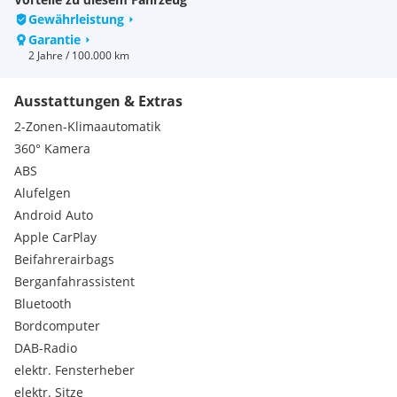
Gewährleistung
inkl. Seilwinde 4,3 Tonnen serienmäßig
Garantie
2 Jahre / 100.000 km
inkl. elektrische Trittstufen links und rechts serienmäßig
Ausstattungen & Extras
Highlights:
Carbit (Apple Car Play & Antroid Auto)
2-Zonen-Klimaautomatik
DAB+
360° Kamera
Potnia Soundsystem
ABS
360 Grad Kamera
Alufelgen
Keyless Entry / Keyless Go
Sitzverstellung elektrisch
Android Auto
Volllederausstattung
Apple CarPlay
Tempomat
Beifahrerairbags
Regensensor
Berganfahrassistent
Sitzheizung vorne
Bluetooth
2 - Zonen Klimaautomatik
Bordcomputer
LED Scheinwerfer
u.v.m.
DAB-Radio
elektr. Fensterheber
Technische Daten:
elektr. Sitze