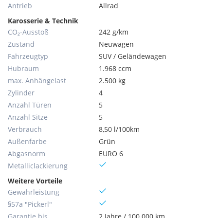
Antrieb
Allrad
Karosserie & Technik
CO₂-Ausstoß
242 g/km
Zustand
Neuwagen
Fahrzeugtyp
SUV / Geländewagen
Hubraum
1.968 ccm
max. Anhängelast
2.500 kg
Zylinder
4
Anzahl Türen
5
Anzahl Sitze
5
Verbrauch
8,50 l/100km
Außenfarbe
Grün
Abgasnorm
EURO 6
Metallic­lackierung
Weitere Vorteile
Gewährleistung
§57a "Pickerl"
Garantie bis
2 Jahre / 100.000 km