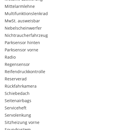
ALLES AUS EINER HAND - Sie profitieren von über 20 Jahren
Mittelarmlehne
Berufserfahrung in der KFZ-Branche!
Multifunktionslenkrad
Kaufberatung – Rücknahme Ihres aktuellen KFZ –
MwSt. ausweisbar
Finanzierung – Versicherung – Zustellung
Nebelscheinwerfer
Nichtraucherfahrzeug
Besichtigungstermine NUR nach telefonischer
Vereinbarung!
Parksensor hinten
Parksensor vorne
Radio
Regensensor
Reifendruckkontrolle
Reserverad
Rückfahrkamera
Schiebedach
Seitenairbags
Serviceheft
Servolenkung
Sitzheizung vorne
Soundsystem