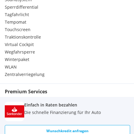
Sperrdifferential
Tagfahrlicht
Tempomat
Touchscreen
Traktionskontrolle
Virtual Cockpit
Wegfahrsperre
Winterpaket
WLAN
Zentralverriegelung
Premium Services
Einfach in Raten bezahlen
Die schnelle Finanzierung für Ihr Auto
Wunschkredit anfragen