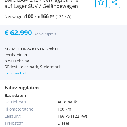
auf Lager SUV / Geländewagen
100
166
Neuwagen
km
PS (122 kW)
€ 62.990
Verkaufspreis
MP MOTORPARTNER GmbH
Pertlstein 26
8350 Fehring
Südoststeiermark, Steiermark
Firmenwebsite
Fahrzeugdaten
Basisdaten
Getriebeart
Automatik
Kilometerstand
100 km
Leistung
166 PS (122 kW)
Treibstoff
Diesel