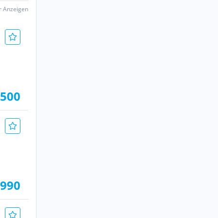
er Anzeigen
.500
.990