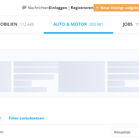
Nachrichten
Einloggen
|
Registrieren
Neue Anzeige aufgeb
OBILIEN
AUTO & MOTOR
JOBS
112.448
203.981
1
l
Filter zurücksetzen
er