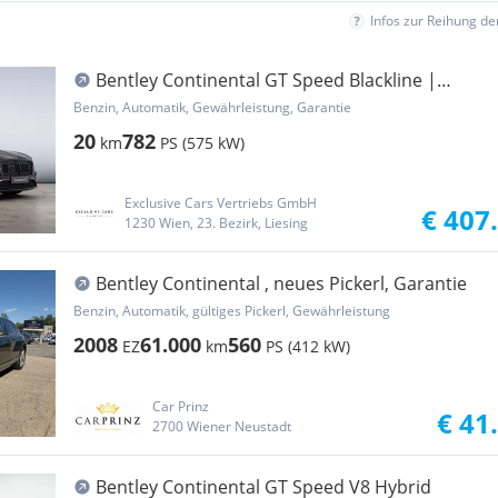
Infos zur Reihung d
Bentley Continental GT Speed Blackline |
Damson | Carbon
Benzin, Automatik, Gewährleistung, Garantie
20
782
km
PS (575 kW)
Exclusive Cars Vertriebs GmbH
€ 407
1230 Wien, 23. Bezirk, Liesing
Bentley Continental , neues Pickerl, Garantie
Benzin, Automatik, gültiges Pickerl, Gewährleistung
2008
61.000
560
EZ
km
PS (412 kW)
Car Prinz
€ 41
2700 Wiener Neustadt
Bentley Continental GT Speed V8 Hybrid