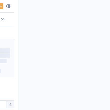
en
5.563