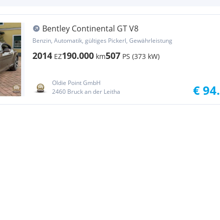
Bentley Continental GT V8
Benzin, Automatik, gültiges Pickerl, Gewährleistung
2014
190.000
507
EZ
km
PS (373 kW)
Oldie Point GmbH
€ 94
2460 Bruck an der Leitha