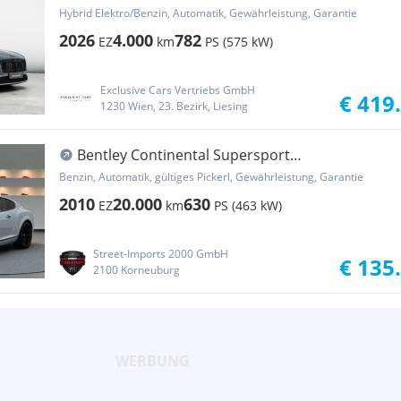
Hybrid Elektro/Benzin, Automatik, Gewährleistung, Garantie
2026
4.000
782
EZ
km
PS (575 kW)
Exclusive Cars Vertriebs GmbH
€ 419
1230 Wien, 23. Bezirk, Liesing
Bentley Continental Supersport
*20.000km*Wertanlage*1.Besitz*
Benzin, Automatik, gültiges Pickerl, Gewährleistung, Garantie
2010
20.000
630
EZ
km
PS (463 kW)
Street-Imports 2000 GmbH
€ 135
2100 Korneuburg