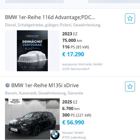
BMW 1er-Reihe 116d Advantage;PDC
Vo.u.Hi;BLUETOOTH;VOLL-LED;L...
Diesel, Schaltgetriebe, gültiges Pickerl, Gewährleistung
2023
EZ
75.000
km
116
PS (85 kW)
€ 17.290
easyautos Vertriebs GmbH
2230 Gänserndorf
BMW 1er-Reihe M135i xDrive
Benzin, Automatik, Gewährleistung, Garantie
2025
EZ
6.700
km
300
PS (221 kW)
€ 56.990
Neuper GmbH
8750 Judenburg