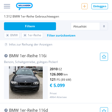
Einloggen
1.512 BMW 1er-Reihe Gebrauchtwagen
Filtern
BMW
1er-Reihe
Filter zurücksetzen
Infos zur Reihung der Anzeigen
BMW 1er-Reihe 116i
Benzin, Schaltgetriebe, gültiges Pickerl
2010
EZ
126.000
km
121
PS (89 kW)
€ 5.099
Privat
4864 Attersee
BMW 1er-Reihe 116d