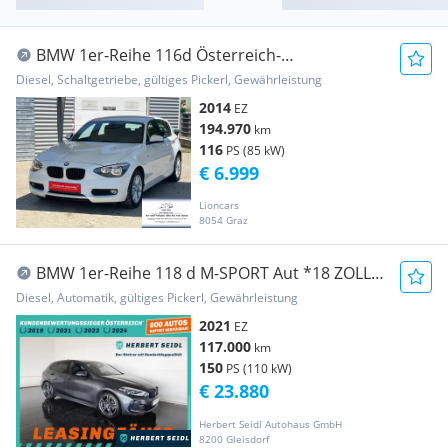
BMW 1er-Reihe 116d Österreich-
Paket++Pickerl 04/2027++8-Fach ...
Diesel, Schaltgetriebe, gültiges Pickerl, Gewährleistung
2014
EZ
194.970
km
116
PS (85 kW)
€ 6.999
Lioncars
8054 Graz
BMW 1er-Reihe 118 d M-SPORT Aut *18 ZOLL /
VOLL LED / NAVI / ...
Diesel, Automatik, gültiges Pickerl, Gewährleistung
2021
EZ
117.000
km
150
PS (110 kW)
€ 23.880
Herbert Seidl Autohaus GmbH
8200 Gleisdorf