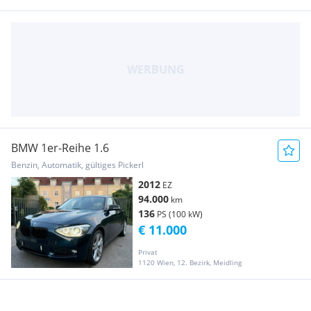
BMW 1er-Reihe 1.6
Benzin, Automatik, gültiges Pickerl
2012
EZ
94.000
km
136
PS (100 kW)
€ 11.000
Privat
1120 Wien, 12. Bezirk, Meidling