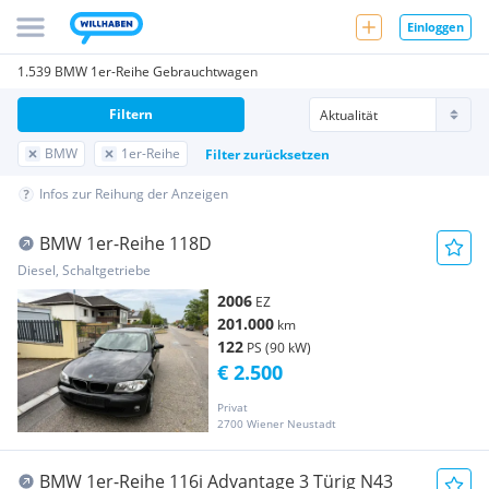
Einloggen
1.539 BMW 1er-Reihe Gebrauchtwagen
Filtern
BMW
1er-Reihe
Filter zurücksetzen
Infos zur Reihung der Anzeigen
BMW 1er-Reihe 118D
Diesel, Schaltgetriebe
2006
EZ
201.000
km
122
PS (90 kW)
€ 2.500
Privat
2700 Wiener Neustadt
BMW 1er-Reihe 116i Advantage 3 Türig N43