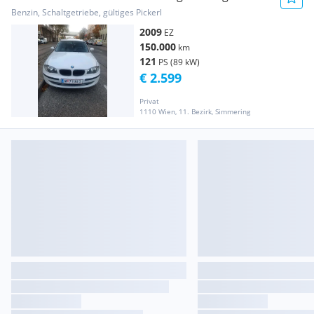
Benzin, Schaltgetriebe, gültiges Pickerl
2009
EZ
150.000
km
121
PS (89 kW)
€ 2.599
Privat
1110 Wien, 11. Bezirk, Simmering