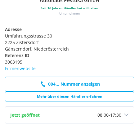
Autohaus Pestuka GmbH
7-Gang Steptronic Getriebe DKG
Alarmanlage
Seit
16
Jahren Händler bei willhaben
Unternehmen
Parkassistent
Multifunktionslenkrad
Handy-Vorbereitung
Adresse
DAB Tuner
Umfahrungsstrasse 30
Durchladesystem
2225 Zistersdorf
Geschwindigkeitsregelung
Gänserndorf, Niederösterreich
Park Distance Control (PDC)
Referenz ID
Reifendruckanzeige
3063195
TeleServices
Firmenwebsite
LED-Scheinwerfer
Shadow Line
004... Nummer anzeigen
Sonnenschutzverglasung
Active Guard
Mehr über diesen Händler erfahren
Airbags
Aktiver Fussgängerschutz
Bordcomputer
Jetzt geöffnet
08:00
-
17:30
Interieurdekore dunkelsilber
Kindersitzbefestigung Beifahrersitz
Premium Paket
Adaptiver LED Scheinwerfer