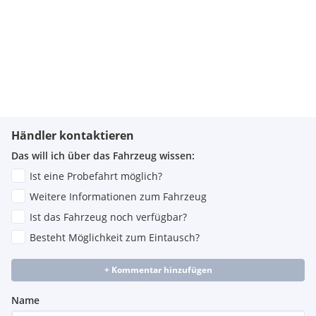
Komfortzugang
Innen- und Außenspiegel automatisch abblendend
Innenspiegel automatisch abblendend
Fernlichtassistent
Ablage für Wireless Charging
Reifenpannenset Plus
Zentralverriegelung
EfficientDynamics
Personal eSIM
Händler kontaktieren
Das will ich über das Fahrzeug wissen:
Ist eine Probefahrt möglich?
Weitere Informationen zum Fahrzeug
Ist das Fahrzeug noch verfügbar?
Besteht Möglichkeit zum Eintausch?
+ Kommentar hinzufügen
Name