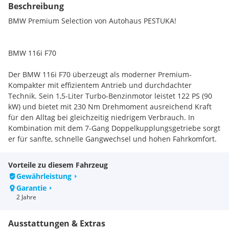
Beschreibung
BMW Premium Selection von Autohaus PESTUKA!
BMW 116i F70
Der BMW 116i F70 überzeugt als moderner Premium-
Kompakter mit effizientem Antrieb und durchdachter
Technik. Sein 1,5-Liter Turbo-Benzinmotor leistet 122 PS (90
kW) und bietet mit 230 Nm Drehmoment ausreichend Kraft
für den Alltag bei gleichzeitig niedrigem Verbrauch. In
Kombination mit dem 7-Gang Doppelkupplungsgetriebe sorgt
er für sanfte, schnelle Gangwechsel und hohen Fahrkomfort.
Dank seiner ausgewogenen Leistung ist der 116i ideal für
Stadtverkehr, Pendelstrecken und längere Fahrten - effizient,
Vorteile zu diesem Fahrzeug
zuverlässig und angenehm zu fahren. Moderne
Gewährleistung
Assistenzsysteme und hochwertige Ausstattung
Garantie
unterstreichen den Premium-Anspruch von BMW und
2 Jahre
machen das Fahrzeug zu einem attraktiven Gesamtpaket aus
Komfort, Technik und Wirtschaftlichkeit.
Ausstattungen & Extras