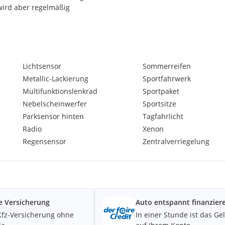
 wird aber regelmäßig
Lichtsensor
Sommerreifen
ie Plakette bekommt und im
Metallic-Lackierung
Sportfahrwerk
kaufe ihn daher ausdrücklich
Multifunktionslenkrad
Sportpaket
e, die vor dem nächsten
Nebelscheinwerfer
Sportsitze
Parksensor hinten
Tagfahrlicht
rauchsspuren
Radio
Xenon
s Zuneigung wieder top
Regensensor
Zentralverriegelung
e Versicherung
Auto entspannt finanzier
Kfz-Versicherung ohne
In einer Stunde ist das Ge