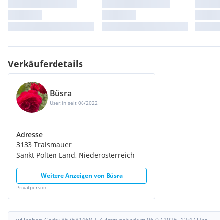
Verkäuferdetails
Büsra
User:in seit 06/2022
Adresse
3133 Traismauer
Sankt Pölten Land, Niederösterreich
Weitere Anzeigen von
Büsra
Privatperson
willhaben-Code:
867681468
|
Zuletzt geändert:
06.07.2026, 12:47
Uhr