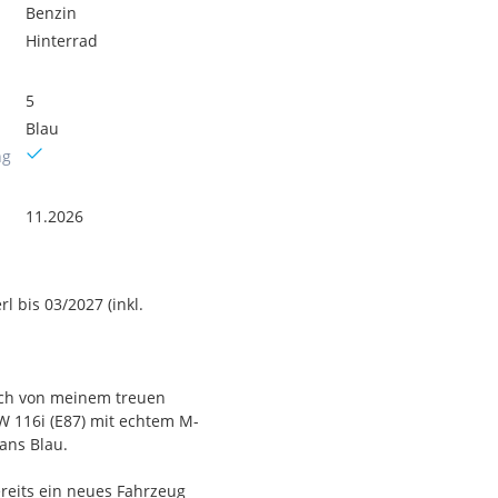
Benzin
Hinterrad
5
Blau
ng
11.2026
 bis 03/2027 (inkl.
mich von meinem treuen
W 116i (E87) mit echtem M-
ans Blau.
bereits ein neues Fahrzeug