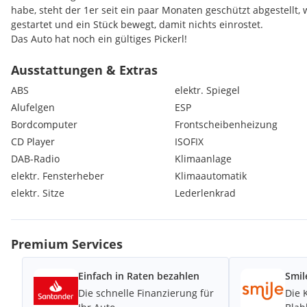
habe, steht der 1er seit ein paar Monaten geschützt abgestellt,
gestartet und ein Stück bewegt, damit nichts einrostet.
Das Auto hat noch ein gültiges Pickerl!
Gültig bis: 11/2026
Inklusive 4 Monate Überzug: bis 03/2027 fahrbereit!
Ausstattungen & Extras
Warum als Bastlerwagen?
ABS
elektr. Spiegel
Damit der Wagen auch die nächsten Jahre wieder problemlos d
Alufelgen
ESP
alten Glanz erstrahlt, benötigt er definitiv etwas Liebe. Ich ver
Bordcomputer
Frontscheibenheizung
als Bastlerwagen / Projektauto.
Karosserie/Unterboden: Es gibt Anrostungen in der Bodengrupp
CD Player
ISOFIX
großen Pickerl geschweißt/behandelt werden sollten.
DAB-Radio
Klimaanlage
Optik: Auch optisch gibt es nach den Jahren die typischen Geb
elektr. Fensterheber
Klimaautomatik
(Kratzer/Dellen) – eben ein Auto, das gelebt hat, aber mit etwa
elektr. Sitze
Lederlenkrad
dasteht.
Highlights ab Werk:
Originales M-Paket (Stoßstangen, Seitenschweller, Interieur)
M-Sportfahrwerk
Premium Services
M-Lederlenkrad & Sportsitze
Seltene & beliebte Farbe: LeMans Blau metallic
Einfach in Raten bezahlen
Smil
Die schnelle Finanzierung für
Die 
Rechtlicher Hinweis: