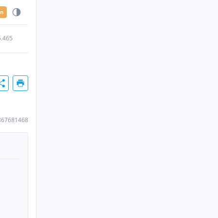
en
5.465
867681468