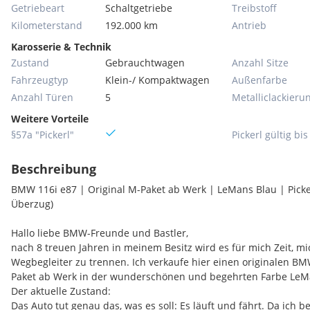
Getriebeart
Schaltgetriebe
Treibstoff
Kilometerstand
192.000 km
Antrieb
Karosserie & Technik
Zustand
Gebrauchtwagen
Anzahl Sitze
Fahrzeugtyp
Klein-/ Kompaktwagen
Außenfarbe
Anzahl Türen
5
Metallic­lackieru
Weitere Vorteile
§57a "Pickerl"
Pickerl gültig bis
Beschreibung
BMW 116i e87 | Original M-Paket ab Werk | LeMans Blau | Pickerl
Überzug)
Hallo liebe BMW-Freunde und Bastler,
nach 8 treuen Jahren in meinem Besitz wird es für mich Zeit, 
Wegbegleiter zu trennen. Ich verkaufe hier einen originalen BM
Paket ab Werk in der wunderschönen und begehrten Farbe LeM
Der aktuelle Zustand:
Das Auto tut genau das, was es soll: Es läuft und fährt. Da ich 