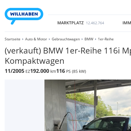
MARKTPLATZ
IMM
12.462.764
Startseite
Auto & Motor
Gebrauchtwagen
BMW
1er-Reihe
(verkauft) BMW 1er-Reihe 116i M
Kompaktwagen
11/2005
192.000
116
EZ
km
PS (85 kW)