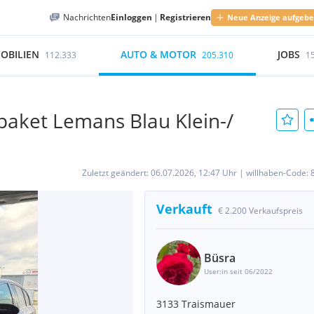
Nachrichten
Einloggen
|
Registrieren
Neue Anzeige aufgeb
OBILIEN
AUTO & MOTOR
JOBS
112.333
205.310
1
paket Lemans Blau Klein-/
Zuletzt geändert:
06.07.2026, 12:47 Uhr
|
willhaben-Code:
Verkauft
€ 2.200 Verkaufspreis
Büsra
User:in seit 06/2022
3133 Traismauer